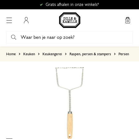
Gratis afhalen in onze winkels*
Mijn account
gebaseerd op 0 beoordeling
Home
Keuken
Keukengerei
Raspen, persen & stampers
Persen