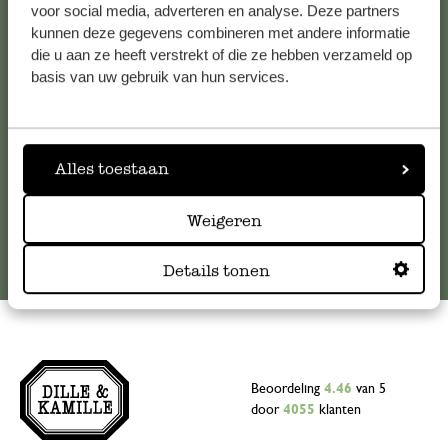
voor social media, adverteren en analyse. Deze partners
Voor vragen, tips of hulp kun je contact opnemen met onze
kunnen deze gegevens combineren met andere informatie
klantenservice. Of bekijk hier het antwoord op de
die u aan ze heeft verstrekt of die ze hebben verzameld op
meestgestelde vragen
.
basis van uw gebruik van hun services.
klantenservice@dille-kamille.com
Alles toestaan
Online Klantenservice
Weigeren
Details tonen
Beoordeling
4.46
van 5
door
4055
klanten