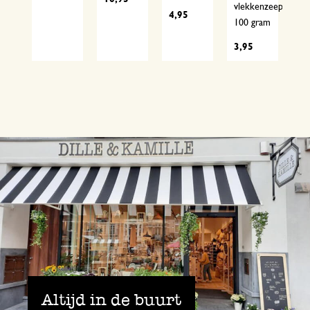
vlekkenzeep,
4,95
4,
100 gram
3,95
Altijd in de buurt