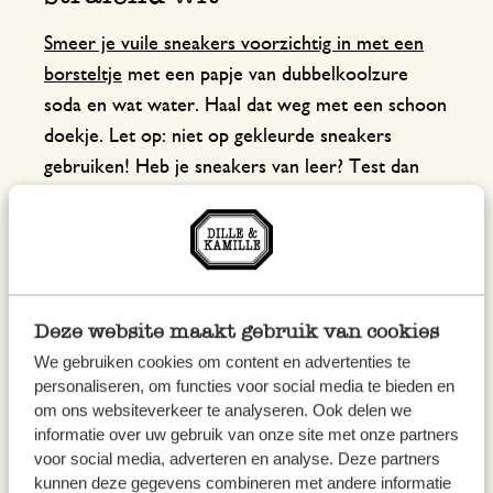
Smeer je vuile sneakers voorzichtig in met een
borsteltje
met een papje van dubbelkoolzure
soda en wat water. Haal dat weg met een schoon
doekje. Let op: niet op gekleurde sneakers
gebruiken! Heb je sneakers van leer? Test dan
eerst even op een onopvallend plekje en schuur
niet te hard over het leer met het borsteltje. Er
zit namelijk een laagje witte verf op het leer dat
kan beschadigen. Laat leer na het schoonmaken
altijd heel goed drogen.
Deze website maakt gebruik van cookies
We gebruiken cookies om content en advertenties te
10. Houten snijplank
personaliseren, om functies voor social media te bieden en
om ons websiteverkeer te analyseren. Ook delen we
schoonmaken
informatie over uw gebruik van onze site met onze partners
voor social media, adverteren en analyse. Deze partners
Zo haal je geurtjes van bijvoorbeeld ui of
kunnen deze gegevens combineren met andere informatie