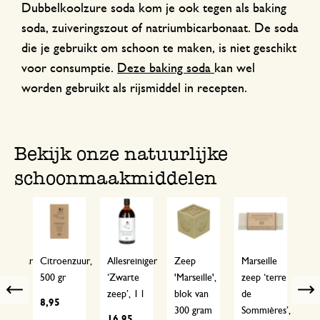
Dubbelkoolzure soda kom je ook tegen als baking
soda, zuiveringszout of natriumbicarbonaat. De soda
die je gebruikt om schoon te maken, is niet geschikt
voor consumptie.
Deze baking soda
kan wel
worden gebruikt als rijsmiddel in recepten.
Bekijk onze natuurlijke
schoonmaakmiddelen
mpercarbonaat,
Citroenzuur,
Allesreiniger
Zeep
Marseille
Kl
500 gr
‘Zwarte
'Marseille',
zeep ‘terre
‘t
Previous
zeep’, 1 l
blok van
de
So
8,95
300 gram
Sommières’,
40
16,95