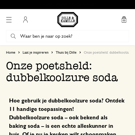
Gratis afhalen in onze winkels*
Mijn account
Home
Laat je inspireren
Thuis bij Dille
Onze poetsheld: dubbelkoolzure 
Onze poetsheld:
dubbelkoolzure soda
Hoe gebruik je dubbelkoolzure soda? Ontdek
11 handige toepassingen!
Dubbelkoolzure soda – ook bekend als
baking soda – is een echte alleskunner in
huis. Of je nu je keuken wilt schoonmaken,