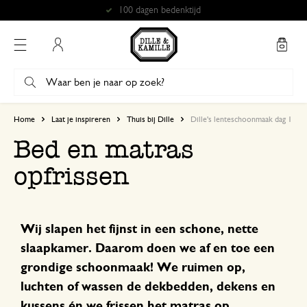
Gratis afhalen in onze winkels*
Mijn account
Home
Laat je inspireren
Thuis bij Dille
Dille's lenteschoonmaak dag 1 - b
Bed en matras
opfrissen
Wij slapen het fijnst in een schone, nette
slaapkamer. Daarom doen we af en toe een
grondige schoonmaak! We ruimen op,
luchten of wassen de dekbedden, dekens en
kussens én we frissen het matras op.