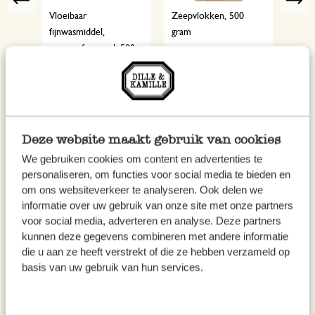
Previous
,
Vloeibaar
Zeepvlokken, 500
Natr
sche
fijnwasmiddel,
gram
300 g
ongeparfumeerd, 500
9,95
8,95
ml
6,95
Deze website maakt gebruik van cookies
We gebruiken cookies om content en advertenties te
personaliseren, om functies voor social media te bieden en
om ons websiteverkeer te analyseren. Ook delen we
Deze schoonmaakmiddelen
informatie over uw gebruik van onze site met onze partners
gebruiken we voor bed en
voor social media, adverteren en analyse. Deze partners
kunnen deze gegevens combineren met andere informatie
matras
die u aan ze heeft verstrekt of die ze hebben verzameld op
basis van uw gebruik van hun services.
Terre de Sommières