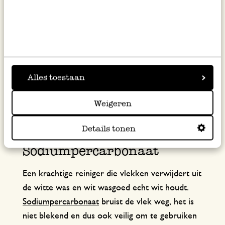
Dubbelkoolzure soda
ontvet en verheldert. Het
kan ook voor de gekleurde was worden
gebruikt. Ook helpt soda tegen vervelende
geurtjes. Dubbelkoolzure soda kom je ook
Alles toestaan
tegen als baking soda, zuiveringszout of
natriumbicarbonaat. De soda die we hier
Weigeren
gebruiken om schoon te maken, is niet geschikt
voor consumptie.
Details tonen
Sodiumpercarbonaat
Een krachtige reiniger die vlekken verwijdert uit
de witte was en wit wasgoed echt wit houdt.
Sodiumpercarbonaat
bruist de vlek weg, het is
niet blekend en dus ook veilig om te gebruiken