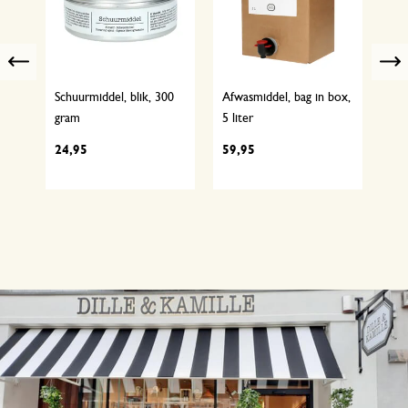
Previous
Schuurmiddel, blik, 300
Afwasmiddel, bag in box,
Was
m
gram
5 liter
lite
24,95
59,95
39