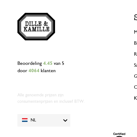
M
B
R
Beoordeling
4.45
van 5
S
door
4064
klanten
G
O
Alle genoemde prijzen zijn
K
consumentenprijzen en inclusief BTW.
NL