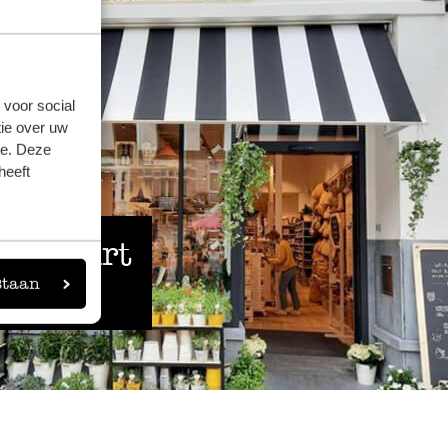
 voor social
ie over uw
se. Deze
heeft
 de buurt
staan