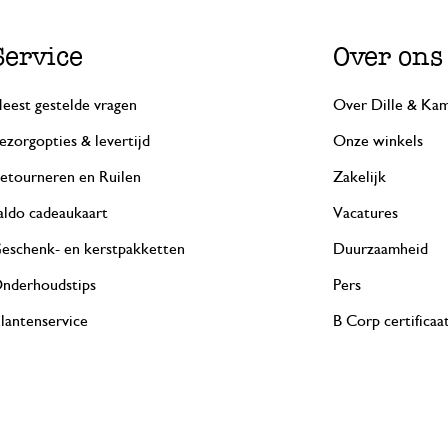
Service
Over ons
eest gestelde vragen
Over Dille & Kam
ezorgopties & levertijd
Onze winkels
etourneren en Ruilen
Zakelijk
aldo cadeaukaart
Vacatures
eschenk- en kerstpakketten
Duurzaamheid
nderhoudstips
Pers
lantenservice
B Corp certificaa