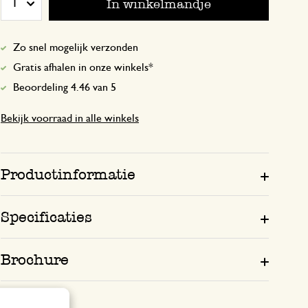
In winkelmandje
1
Snelle leverin
Zo snel mogelijk verzonden
ze stapelen ook geweldig
Gratis afhalen in onze winkels*
Beoordeling 4.46 van 5
30 september 2023
Bekijk voorraad in alle winkels
ze stapelen ook geweldig , handig om 
en ook heel goed verpakt en verstuurd.
tempo mag ook minder snel hoor, dat pa
mooie dingen .
Productinformatie
Specificaties
Brochure