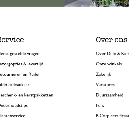
Service
Over ons
eest gestelde vragen
Over Dille & Kam
ezorgopties & levertijd
Onze winkels
etourneren en Ruilen
Zakelijk
aldo cadeaukaart
Vacatures
eschenk- en kerstpakketten
Duurzaamheid
nderhoudstips
Pers
lantenservice
B Corp certificaa