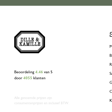
M
B
R
Beoordeling
4.46
van 5
S
door
4055
klanten
G
O
Alle genoemde prijzen zijn
K
consumentenprijzen en inclusief BTW.