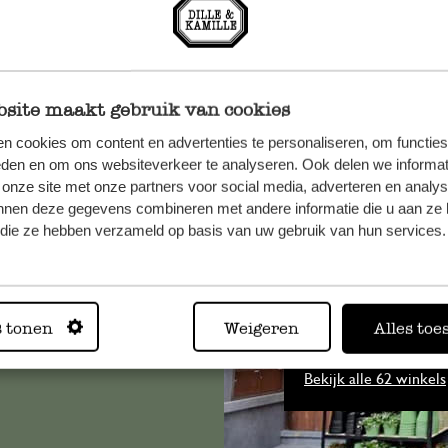
site maakt gebruik van cookies
n cookies om content en advertenties te personaliseren, om functies
eden en om ons websiteverkeer te analyseren. Ook delen we informat
et onze
 onze site met onze partners voor social media, adverteren en analy
nnen deze gegevens combineren met andere informatie die u aan ze 
f die ze hebben verzameld op basis van uw gebruik van hun services.
Altijd in
s tonen
Weigeren
Alles toe
Bekijk alle 62 winkels