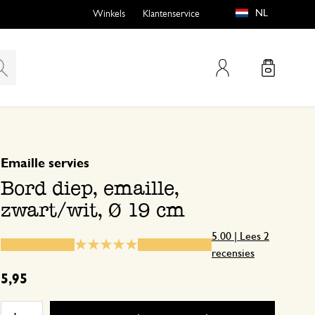
NL
Winkels
Klantenservice
Mijn account
gebaseerd op 2 beoordelingen
5
4
Emaille servies
emen
buiten?
3
Bord diep, emaille,
2
zwart/wit, Ø 19 cm
1
5.00 | Lees 2
recensies
n
Snelle leverin
5,95
18 januari 2025