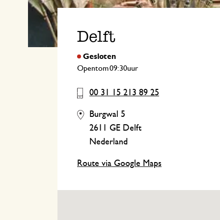
Keukentextiel
Kaarsen
Zoetwaren
Cadeaukaarten
Tafeltextiel
Kaarsenhouders
Delft
Thee accessoires
Manden
Koffie accessoires
Schrijven & hobby
Opent
om
uur
Bestek
Tassen
00 31 15 213 89 25
Internationale keukens
Boeken
Burgwal 5
2611 GE Delft
Nederland
Route via Google Maps