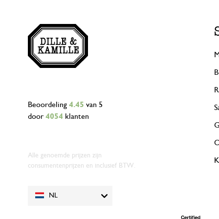
M
B
R
Beoordeling
4.45
van 5
S
door
4054
klanten
G
O
Alle genoemde prijzen zijn
K
consumentenprijzen en inclusief BTW.
NL