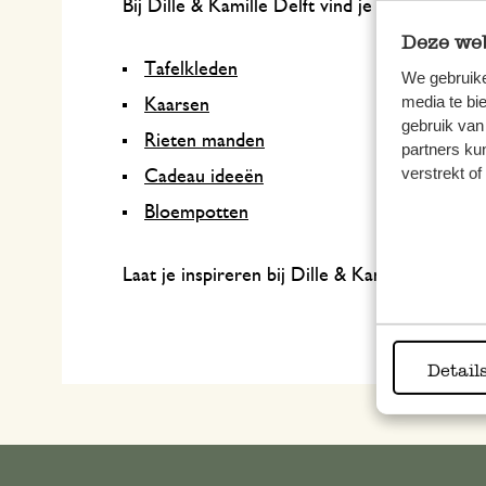
Bij Dille & Kamille Delft vind je onder ander
Deze web
Tafelkleden
We gebruike
media te bi
Kaarsen
gebruik van
Rieten manden
partners ku
verstrekt o
Cadeau ideeën
Bloempotten
Laat je inspireren bij Dille & Kamille Delft!
Detail