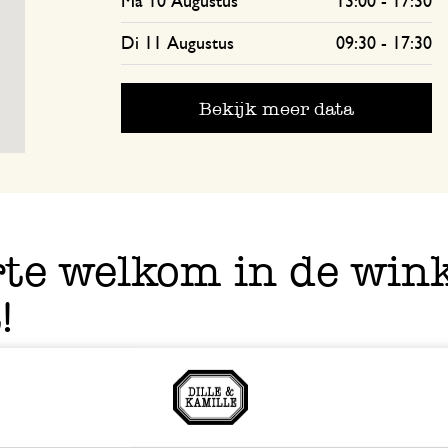
Ma 10 Augustus
13:00
-
17:30
Di 11 Augustus
09:30
-
17:30
Bekijk meer data
te welkom in de wink
!
 van natuurlijke materialen die fijn zijn om dagelijks te gebr
d tafelkleed
, authentieke
marseille zeep
of voor
handig keu