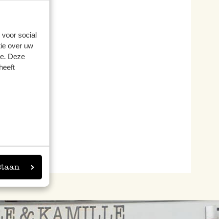
 voor social
ie over uw
se. Deze
heeft
staan