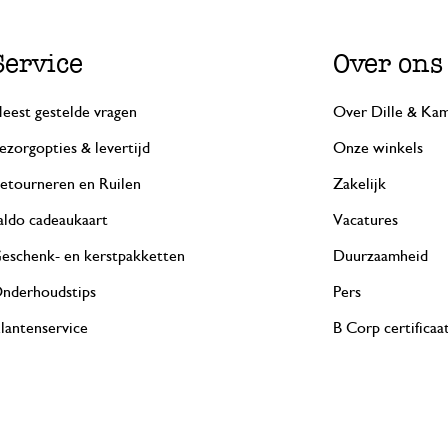
Service
Over ons
eest gestelde vragen
Over Dille & Kam
ezorgopties & levertijd
Onze winkels
etourneren en Ruilen
Zakelijk
aldo cadeaukaart
Vacatures
eschenk- en kerstpakketten
Duurzaamheid
nderhoudstips
Pers
lantenservice
B Corp certificaa