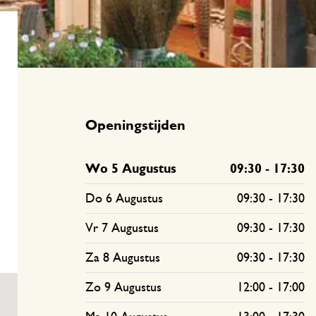
Welke maat tafelkleed?
Voorkom slakken
Onderhoudstips
Openingstijden
Wo 5 Augustus
09:30
-
17:30
Do 6 Augustus
09:30
-
17:30
Vr 7 Augustus
09:30
-
17:30
Za 8 Augustus
09:30
-
17:30
Zo 9 Augustus
12:00
-
17:00