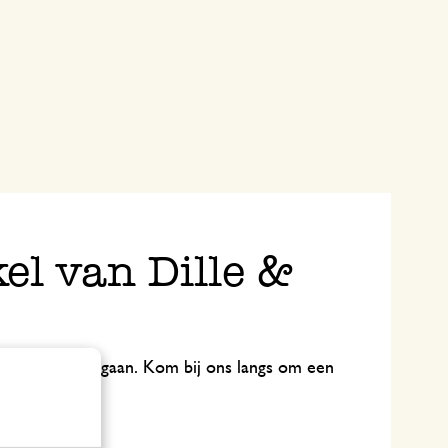
el van Dille &
uiken én lang meegaan. Kom bij ons langs om een
kengerei
.