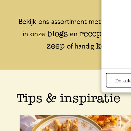
tijdloz
Bekijk ons assortiment met
blogs
recepten
in onze
en
, zoe
zeep
keukeng
of handig
Detail
Tips & inspiratie