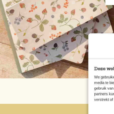
Deze web
We gebruike
media te bi
gebruik van
partners ku
verstrekt o