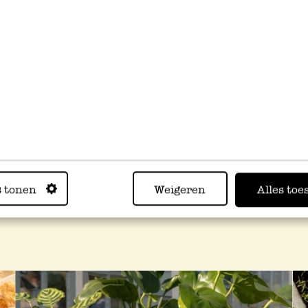
Dille & Kamille
Welkom bij
e
natuurlijke
artikelen van
materialen v
cadeau
k een bijzonder
uit, of trakteer 
erei
seizoensc
. Bekijk ook onze nieuwe
s tonen
Weigeren
Alles toe