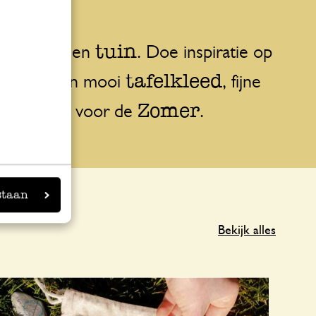
huis
tuin
oor
en
. Doe inspiratie op
tafelkleed
jezelf op een mooi
, fijne
ollectie
Zomer
voor de
.
staan
Bekijk alles