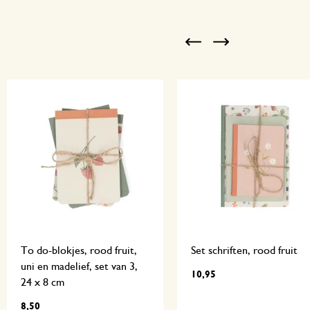
Previous
Next
To do-blokjes, rood fruit,
Set schriften, rood fruit
uni en madelief, set van 3,
10,95
24 x 8 cm
8,50