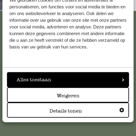
We gebruiken cookies om content en advertenties te
Altijd in de buurt
personaliseren, om functies voor social media te bieden en
om ons websiteverkeer te analyseren. Ook delen we
Bekijk alle 62 winkels
informatie over uw gebruik van onze site met onze partners
voor social media, adverteren en analyse. Deze partners
kunnen deze gegevens combineren met andere informatie
die u aan ze heeft verstrekt of die ze hebben verzameld op
Klantenservice
basis van uw gebruik van hun services.
Voor vragen, tips of hulp kun je contact opnemen met onze
klantenservice. Of bekijk hier het antwoord op de
meestgestelde vragen
.
Alles toestaan
klantenservice@dille-kamille.com
Weigeren
Details tonen
Online Klantenservice