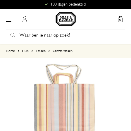
100 dagen bedenktijd
Mijn account
gebaseerd op 0 beoordeling
Home
Huis
Tassen
Canvas tassen