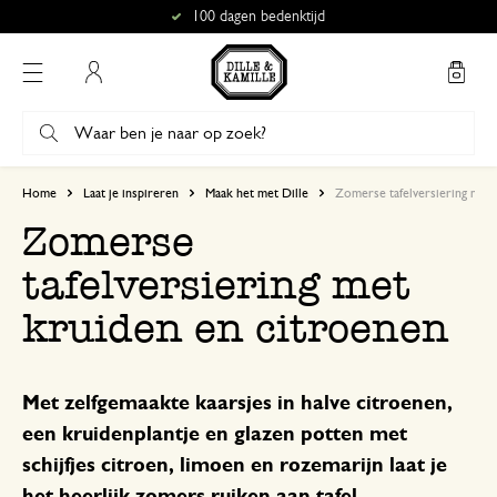
100 dagen bedenktijd
Mijn account
Home
Laat je inspireren
Maak het met Dille
Zomerse tafelversiering met 
Zomerse
tafelversiering met
kruiden en citroenen
Met zelfgemaakte kaarsjes in halve citroenen,
een kruidenplantje en glazen potten met
schijfjes citroen, limoen en rozemarijn laat je