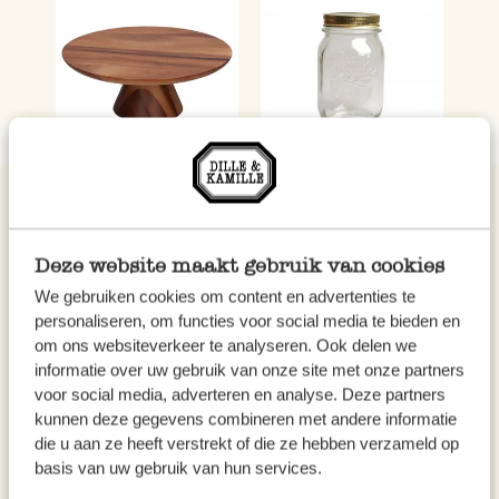
Previous
Taartplateau, acaciahout,
Inmaakpot 'Quattro
Inm
Ø 30 x 12 cm
Stagioni', inhoud 0,5 l
Sta
24,95
3,95
3,
Deze website maakt gebruik van cookies
We gebruiken cookies om content en advertenties te
personaliseren, om functies voor social media te bieden en
om ons websiteverkeer te analyseren. Ook delen we
informatie over uw gebruik van onze site met onze partners
voor social media, adverteren en analyse. Deze partners
kunnen deze gegevens combineren met andere informatie
die u aan ze heeft verstrekt of die ze hebben verzameld op
Tips en inspiratie
basis van uw gebruik van hun services.