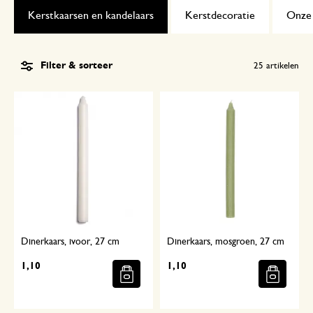
Kerstkaarsen en kandelaars
Kerstdecoratie
Onze 
Filter & sorteer
25
artikelen
Dinerkaars, ivoor, 27 cm
Dinerkaars, mosgroen, 27 cm
1,10
1,10