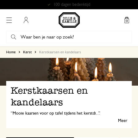
Gratis afhalen in onze winkels*
Mijn account
Home
Kerst
Kerstkaarsen en kandelaars
Kerstkaarsen en
kandelaars
Mooie kaarsen voor op tafel tijdens het kerstdiner en sfeervolle waxinelichtjes voor op de vensterbank... Maak je huis met Kerst helemaal gezellig met onze kaarsen, kandelaars en waxinelichtjes.
Meer