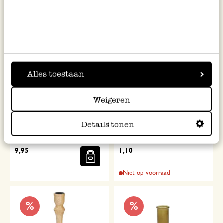
Alles toestaan
Weigeren
Draaiend molentje voor
Dinerkaars, okergeel, 27 cm
Details tonen
geurkaars, metaal, goudkleurig
9,95
1,10
Niet op voorraad
%
%