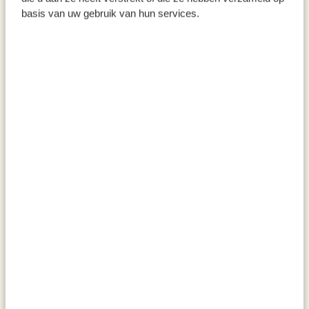
Vormkaars, ster klein, offwhite,
Kaarsendover, metaal
basis van uw gebruik van hun services.
Ø10 X 5,3 cm
6,95
6,95
Van
3,47
Voor
%
%
Kandelaar, glas, ster, 12,5 cm
Kaars engel, offwhite, groot,
17 cm
12,95
12,95
Van
Van
6,47
6,47
Voor
Voor