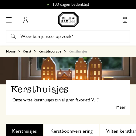
100 dagen bedenktijd
Mijn account
Home
Kerst
Kerstdecoratie
Kersthuisjes
Kersthuisjes
Onze witte kersthuisjes zijn al jaren favoriet! Verzamel alle verschillende kersthuisjes en maak een sfeervol kerstdorp op je vensterbank!
Meer
Kersthuisjes
Kerstboomversiering
Vilten kerstha