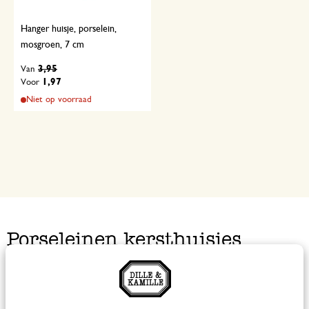
Hanger huisje, porselein,
mosgroen, 7 cm
3,95
Van
1,97
Voor
Niet op voorraad
Porseleinen kersthuisjes
Maak een kerstdorp op je vensterbank of dressoir met
onze witte, porseleinen kersthuisjes. Kies een chique,