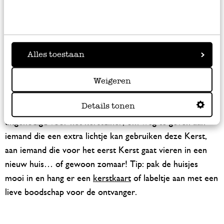
Kersthuisjes als kerstcadeau
Onze waxinelichthouders van wit porselein zijn al jaren
favoriet: om thuis neer te zetten, en ook als cadeautjes
Alles toestaan
tijdens de feestdagen. Al onze huisjes zijn met zorg
Weigeren
ontworpen en zijn van een mooie kwaliteit, daardoor zijn
het erg leuke
kerstcadeautjes
om iemand mee te
Details tonen
verrassen. Bijvoorbeeld om mee te nemen als je bent
uitgenodigd voor het kerstdiner, om weg te geven aan
iemand die een extra lichtje kan gebruiken deze Kerst,
aan iemand die voor het eerst Kerst gaat vieren in een
nieuw huis… of gewoon zomaar! Tip: pak de huisjes
mooi in en hang er een
kerstkaart
of labeltje aan met een
lieve boodschap voor de ontvanger.