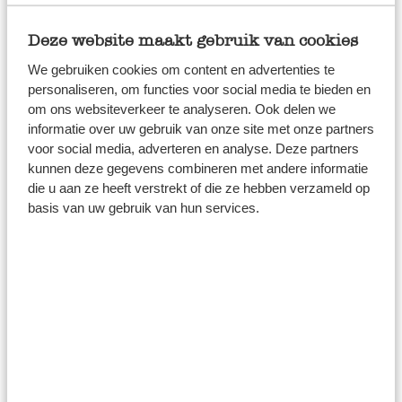
hoog huis met trapgevel of klokgevel, of ga voor een
kersthuisje met een schattig hartje in de gevel. Voor
Deze website maakt gebruik van cookies
sfeervolle avonden in de winterse dagen en rondom
We gebruiken cookies om content en advertenties te
Kerst!
personaliseren, om functies voor social media te bieden en
om ons websiteverkeer te analyseren. Ook delen we
Kerstdorp vol lichtjes
informatie over uw gebruik van onze site met onze partners
voor social media, adverteren en analyse. Deze partners
kunnen deze gegevens combineren met andere informatie
Geef je kaarsen een mooi plekje in deze
die u aan ze heeft verstrekt of die ze hebben verzameld op
waxinelichthouders in de vorm van een huisje. De mooie
basis van uw gebruik van hun services.
witte huisjes hebben verschillende hoogtes en
ontwerpen. Zet een aantal verschillende huisjes bij elkaar
en je creëert een speels en gezellig dorpje. Het wit
porselein heeft een matte finish, en dat geeft een beetje
het gevoel van een mooi winterlandschap. Een kerstdorp
is een sfeervolle blikvanger in huis tijdens de lange,
winterse avonden.