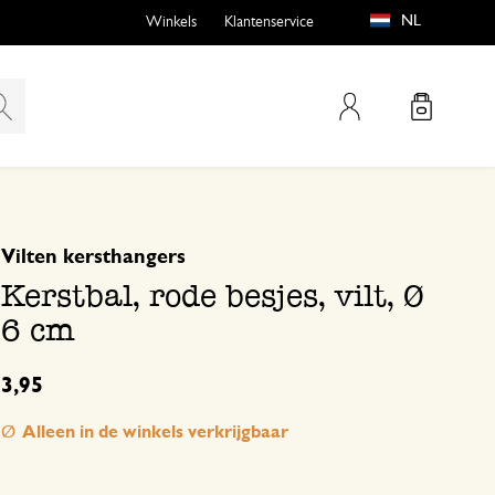
NL
Winkels
Klantenservice
Mijn account
gebaseerd op 1 beoordeling
5
4
Vilten kersthangers
emen
buiten?
3
Kerstbal, rode besjes, vilt, Ø
2
6 cm
1
3,95
n
Cadeau
Alleen in de winkels verkrijgbaar
5 december 2025