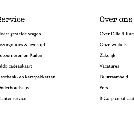
Service
Over ons
eest gestelde vragen
Over Dille & Kam
ezorgopties & levertijd
Onze winkels
etourneren en Ruilen
Zakelijk
aldo cadeaukaart
Vacatures
eschenk- en kerstpakketten
Duurzaamheid
nderhoudstips
Pers
lantenservice
B Corp certificaa