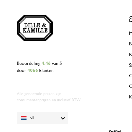
M
B
R
Beoordeling
4.46
van 5
S
door
4066
klanten
G
O
Alle genoemde prijzen zijn
K
consumentenprijzen en inclusief BTW.
NL