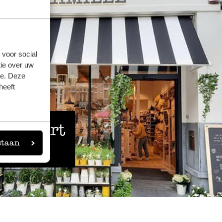
 voor social
ie over uw
se. Deze
heeft
 de buurt
staan