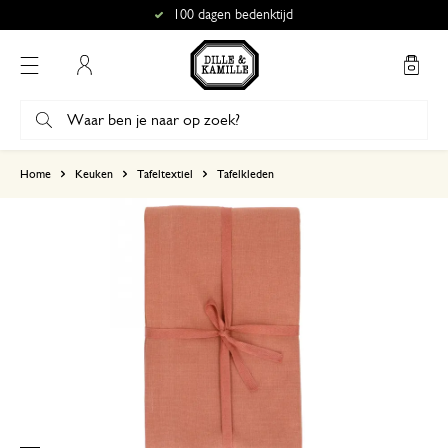
100 dagen bedenktijd
Mijn account
gebaseerd op 3 beoordelingen
Home
Keuken
Tafeltextiel
Tafelkleden
5
4
3
2
1
24 december 2024
Enkel een score, geen toelichting gege