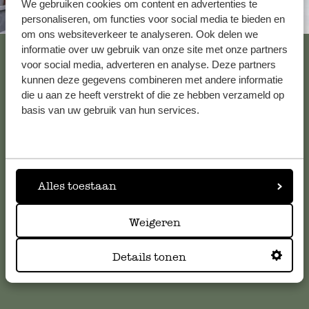
We gebruiken cookies om content en advertenties te
Altijd in de buurt
personaliseren, om functies voor social media te bieden en
om ons websiteverkeer te analyseren. Ook delen we
Bekijk alle 62 winkels
informatie over uw gebruik van onze site met onze partners
voor social media, adverteren en analyse. Deze partners
kunnen deze gegevens combineren met andere informatie
die u aan ze heeft verstrekt of die ze hebben verzameld op
Klantenservice
basis van uw gebruik van hun services.
Voor vragen, tips of hulp kun je contact opnemen met onze
klantenservice. Of bekijk hier het antwoord op de
meestgestelde vragen
.
Alles toestaan
klantenservice@dille-kamille.com
Weigeren
Details tonen
Online Klantenservice