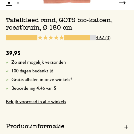
Tafelkleed rond, GOTS bio-katoen,
roestbruin, Ø 180 cm
29 september 2024
Enkel een score, geen toelichting gege
4.67 (3)
Snelle levering
39,95
Zo snel mogelijk verzonden
2 februari 2024
100 dagen bedenktijd
Snelle levering, goede kwaliteit
Gratis afhalen in onze winkels*
Beoordeling 4.46 van 5
Antwoord van Dille & Kamille
Bekijk voorraad in alle winkels
7 februari 2024
Bedankt voor de mooie beoordeling
plezier met je aankopen! 🌿
Productinformatie