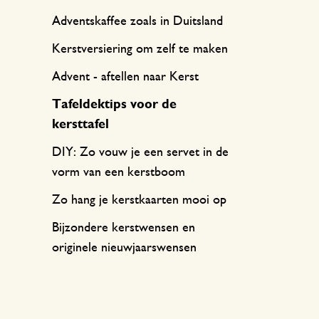
Keukentextiel
Kaarsen
Zoetwaren
Cadeaukaarten
Adventskaffee zoals in Duitsland
Tafeltextiel
Kaarsenhouders
Kerstversiering om zelf te maken
Thee accessoires
Manden
Advent - aftellen naar Kerst
Koffie accessoires
Schrijven & hobby
Tafeldektips voor de
Bestek
Tassen
kersttafel
Internationale keukens
Boeken
DIY: Zo vouw je een servet in de
vorm van een kerstboom
Zo hang je kerstkaarten mooi op
Bijzondere kerstwensen en
originele nieuwjaarswensen