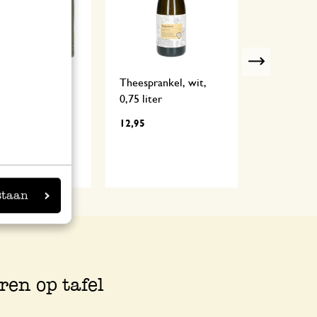
Next
loper, GOTS
Theesprankel, wit,
Dinerkaars
atoen,
0,75 liter
mosgroen,
duurde takjes,
12,95
1,10
145 cm
3,95
,97
staan
ren op tafel