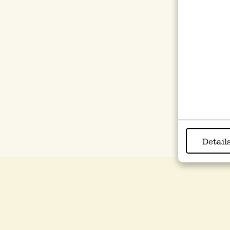
Pre
Theesprankel, wit,
Dinerkaars,
0,75 liter
mosgroen, 27 cm
12,95
1,10
Detail