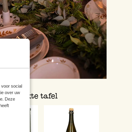
 voor social
ie over uw
jk gedekte tafel
se. Deze
heeft