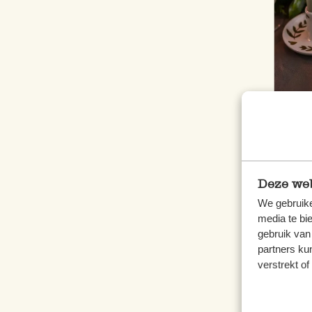
Deze web
We gebruike
media te bi
gebruik van
partners ku
verstrekt o