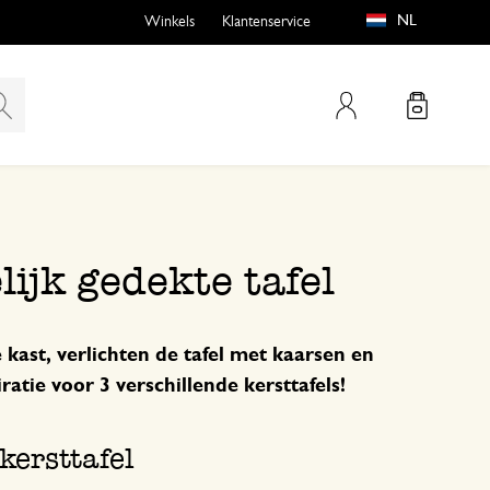
NL
Winkels
Klantenservice
Mijn account
emen
buiten?
lijk gedekte tafel
 kast, verlichten de tafel met kaarsen en
ratie voor 3 verschillende kersttafels!
n
kersttafel