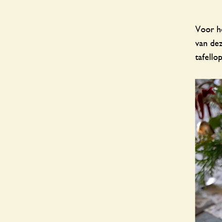
Voor he
van dez
tafello