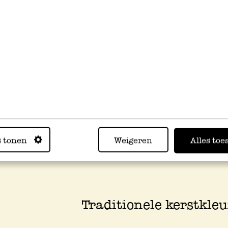
vious
Kandelaar, glas, ster,
Kandelaar,
Tafel
12,5 cm
handbeschilderd glas,
bio-k
groen, 12,5 cm
gebor
12,95
Van
50 x 
6,47
Voor
12,95
Van
6,47
Voor
1
Van
6
Voor
s tonen
Weigeren
Alles toe
Traditionele kerstkleu