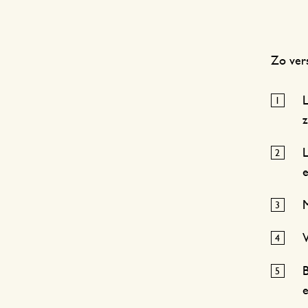
Zo vers
L
L
e
M
V
B
e