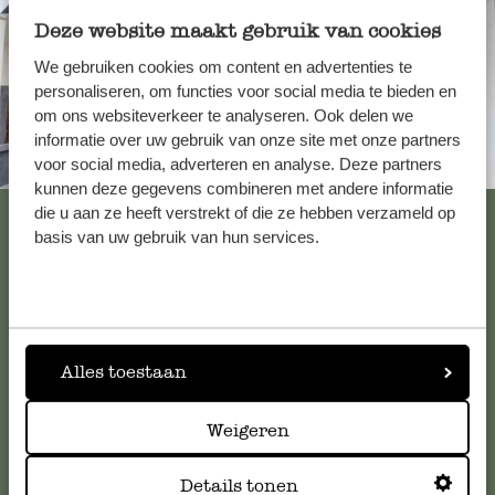
Deze website maakt gebruik van cookies
We gebruiken cookies om content en advertenties te
personaliseren, om functies voor social media te bieden en
om ons websiteverkeer te analyseren. Ook delen we
informatie over uw gebruik van onze site met onze partners
Altijd in de buurt
voor social media, adverteren en analyse. Deze partners
kunnen deze gegevens combineren met andere informatie
Bekijk alle 62 winkels
die u aan ze heeft verstrekt of die ze hebben verzameld op
basis van uw gebruik van hun services.
Klantenservice
Voor vragen, tips of hulp kun je contact opnemen met onze
Alles toestaan
klantenservice. Of bekijk hier het antwoord op de
meestgestelde vragen
.
Weigeren
Details tonen
klantenservice@dille-kamille.com