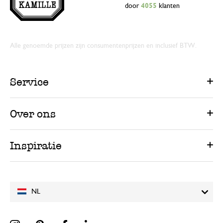
door
4055
klanten
Alle genoemde prijzen zijn consumentenprijzen en inclusief BTW.
Service
Over ons
Inspiratie
NL