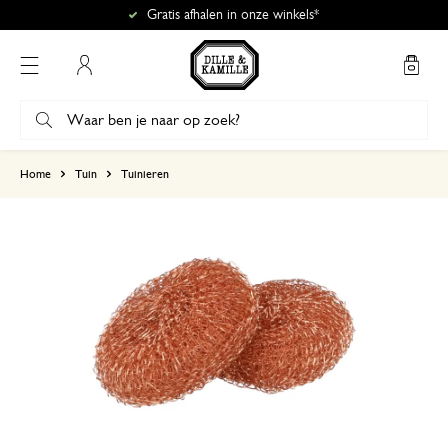
Gratis afhalen in onze winkels*
Mijn account
gebaseerd op 1 beoordeling
Home
Tuin
Tuinieren
5
4
3
2
1
Uitstekende bescherming van
zaailingen…