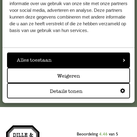
informatie over uw gebruik van onze site met onze partners
Klantenservice
voor social media, adverteren en analyse. Deze partners
kunnen deze gegevens combineren met andere informatie
die u aan ze heeft verstrekt of die ze hebben verzameld op
Voor vragen, tips of hulp kun je contact opnemen met onze
basis van uw gebruik van hun services.
klantenservice. Of bekijk hier het antwoord op de
meestgestelde vragen
.
klantenservice@dille-kamille.com
Alles toestaan
Online Klantenservice
Weigeren
Details tonen
Beoordeling
4.46
van 5