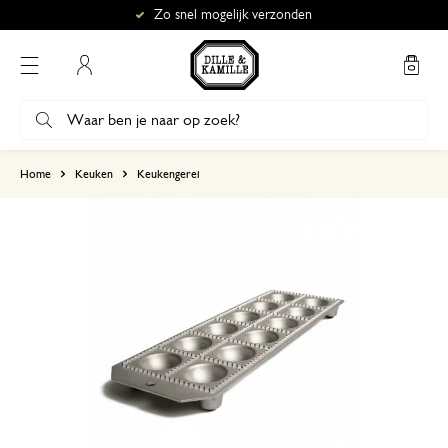
Zo snel mogelijk verzonden
Mijn account
gebaseerd op 5 beoordelingen
Home
Keuken
Keukengerei
5
4
3
2
1
5 juli 2025
Enkel een score, geen toelichting gege