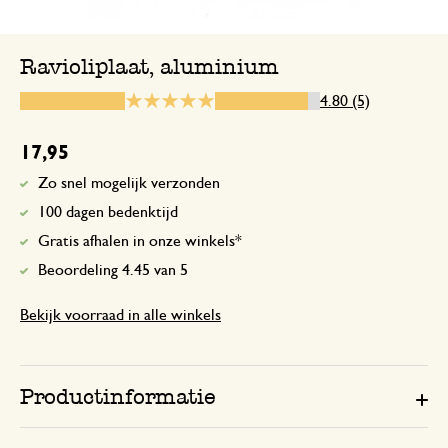
Ravioliplaat, aluminium
9 juni 2026
4.80 (5)
Enkel een score, geen toelichting gege
17,95
Zo snel mogelijk verzonden
10 februari 2025
100 dagen bedenktijd
Enkel een score, geen toelichting gege
Gratis afhalen in onze winkels*
Beoordeling 4.45 van 5
Praktisch.
Bekijk voorraad in alle winkels
9 juli 2023
Enkel een score, geen toelichting gege
Productinformatie