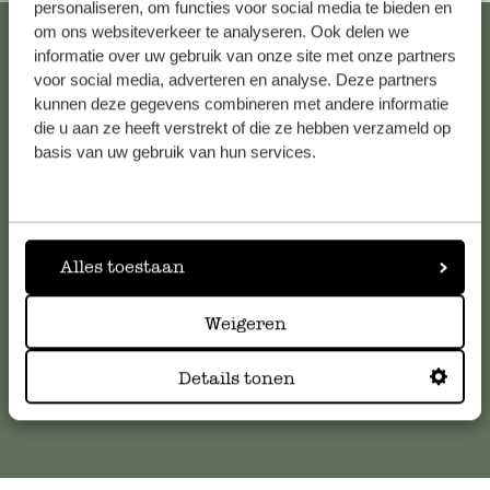
personaliseren, om functies voor social media te bieden en
Bekijk alle 62 winkels
om ons websiteverkeer te analyseren. Ook delen we
informatie over uw gebruik van onze site met onze partners
voor social media, adverteren en analyse. Deze partners
kunnen deze gegevens combineren met andere informatie
Klantenservice
die u aan ze heeft verstrekt of die ze hebben verzameld op
basis van uw gebruik van hun services.
Voor vragen, tips of hulp kun je contact opnemen met onze
klantenservice. Of bekijk hier het antwoord op de
meestgestelde vragen
.
Alles toestaan
klantenservice@dille-kamille.com
Weigeren
Online Klantenservice
Details tonen