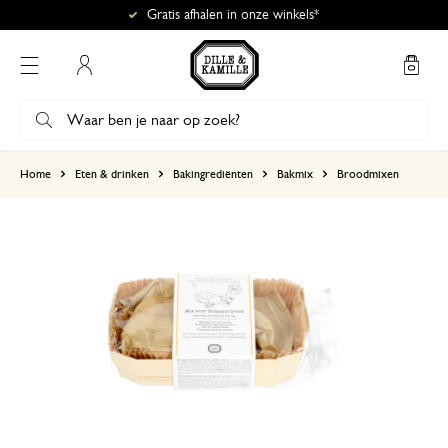
Gratis afhalen in onze winkels*
Mijn account
gebaseerd op 1 beoordeling
Home
Eten & drinken
Bakingrediënten
Bakmix
Broodmixen
5
4
3
2
1
6 augustus 2025
Enkel een score, geen toelichting gege