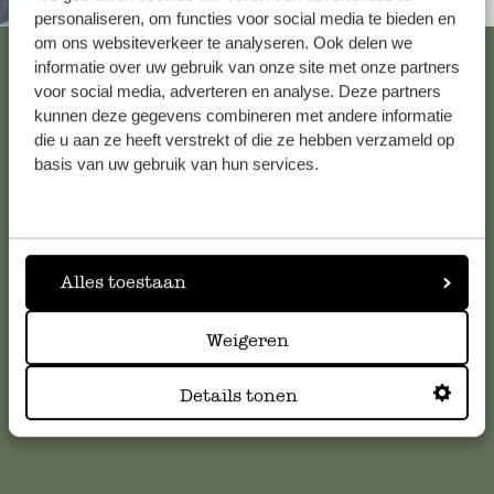
Altijd in de buurt
personaliseren, om functies voor social media te bieden en
om ons websiteverkeer te analyseren. Ook delen we
Bekijk alle 62 winkels
informatie over uw gebruik van onze site met onze partners
voor social media, adverteren en analyse. Deze partners
kunnen deze gegevens combineren met andere informatie
die u aan ze heeft verstrekt of die ze hebben verzameld op
Klantenservice
basis van uw gebruik van hun services.
Voor vragen, tips of hulp kun je contact opnemen met onze
klantenservice. Of bekijk hier het antwoord op de
meestgestelde vragen
.
Alles toestaan
klantenservice@dille-kamille.com
Weigeren
Online Klantenservice
Details tonen