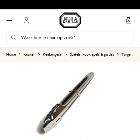
Gratis afhalen in onze winkels*
Mijn account
gebaseerd op 2 beoordelingen
Home
Keuken
Keukengerei
Spatels, kooklepels & gardes
Tangen
5
4
3
2
1
Heel handig en mooi
30 december 2024