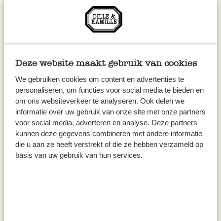
natuurlijke materialen die fijn zijn om dagelijks
te gebruiken én lang meegaan. Kom bij ons langs
om een
bijzonder cadeau
uit te zoeken, een
mooi rond tafelkleed
, authentieke
marseille
Deze website maakt gebruik van cookies
zeep
of voor
handig keukengerei
.
We gebruiken cookies om content en advertenties te
personaliseren, om functies voor social media te bieden en
Bij Dille & Kamille Brugge vind je onder andere
om ons websiteverkeer te analyseren. Ook delen we
volop keuze in:
informatie over uw gebruik van onze site met onze partners
voor social media, adverteren en analyse. Deze partners
kunnen deze gegevens combineren met andere informatie
Tafelkleden
die u aan ze heeft verstrekt of die ze hebben verzameld op
Kaarsen
basis van uw gebruik van hun services.
Rieten manden
Cadeau ideeën
Bloempotten