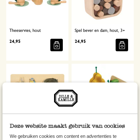
Theeservies, hout
Spel bever en dam, hout, 3+
24,95
24,95
Deze website maakt gebruik van cookies
Puzzel, hout, bosdieren figuren
Snijsetje krom fruit en groente,
We gebruiken cookies om content en advertenties te
rubberhout, 18m+