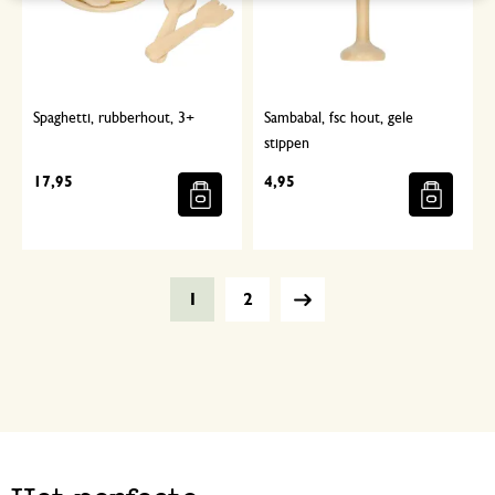
Spaghetti, rubberhout, 3+
Sambabal, fsc hout, gele
stippen
17,95
4,95
1
2