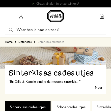
Mijn account
Home
Sinterklaas
Sinterklaas cadeautjes
Sinterklaas cadeautjes
Bij Dille & Kamille vind je de mooiste sinterklaascadeaus voor iedereen: voor de groen- of woonliefhebber, de creatieveling, de foodie én prachtig speelgoed voor de allerkleinsten van de familie.
Meer
Sinterklaas cadeautjes
Schoencadeautjes
Sinterkl