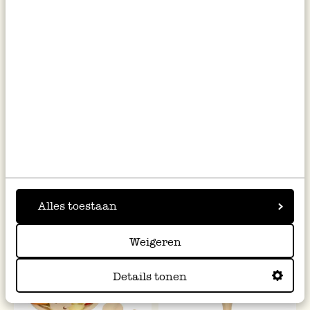
Puzzel, hout, eikels en
Dicht bij jou, Patricia Hegarty
eekhoorn
& Thomas Elliott
12,95
10,99
Alles toestaan
Weigeren
Details tonen