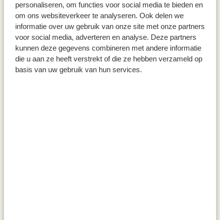
personaliseren, om functies voor social media te bieden en
17,95
29,95
om ons websiteverkeer te analyseren. Ook delen we
informatie over uw gebruik van onze site met onze partners
voor social media, adverteren en analyse. Deze partners
kunnen deze gegevens combineren met andere informatie
die u aan ze heeft verstrekt of die ze hebben verzameld op
basis van uw gebruik van hun services.
Blokfluit, fsc hout, 30 cm
Vrachtwagen met oplegger,
hout
6,95
34,95