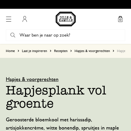
Mijn account
Home
Laat je inspireren
Recepten
Hapjes & voorgerechten
Hapjespla
Hapjes & voorgerechten
Hapjesplank vol
groente
Geroosterde bloemkool met harissadip,
artisjokkencrème, witte bonendip, spruitjes in maple