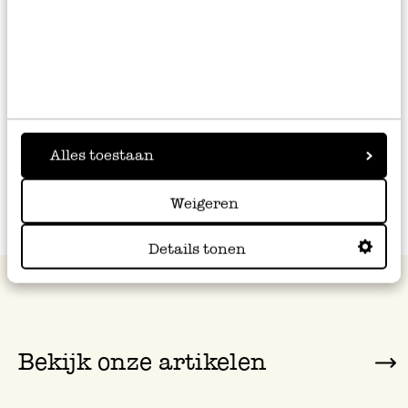
Zoetzure groenten zoals komkommer, bloemkool en
radijs zijn ook lekker om te serveren op deze
hapjesplank. Hier vind je het recept voor
zoetzure
zomergroenten
.
Alles toestaan
Weigeren
Details tonen
Bekijk onze artikelen