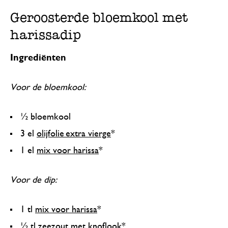
Geroosterde bloemkool met
harissadip
Ingrediënten
Voor de bloemkool:
½ bloemkool
3 el
olijfolie extra vierge
*
1 el
mix voor harissa
*
Voor de dip:
1 tl
mix voor harissa
*
½ tl
zeezout met knoflook
*