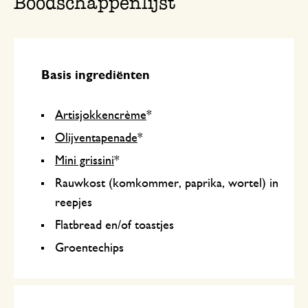
Boodschappenlijst
Basis ingrediënten
Artisjokkencrème
*
Olijventapenade
*
Mini grissini
*
Rauwkost (komkommer, paprika, wortel) in
reepjes
Flatbread en/of toastjes
Groentechips