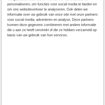
op.
personaliseren, om functies voor social media te bieden en
om ons websiteverkeer te analyseren. Ook delen we
Bestrijk de rolletjes met ei en bestrooi met
informatie over uw gebruik van onze site met onze partners
voor social media, adverteren en analyse. Deze partners
sesam- en maanzaad. Bak ca. 10 minuten in een
kunnen deze gegevens combineren met andere informatie
voorverwarmde oven op 200 ˚ C.
die u aan ze heeft verstrekt of die ze hebben verzameld op
basis van uw gebruik van hun services.
Serveer met een schaaltje ajvar. Ook lekker
met
mosterd
.
Spruitjes in maple syrup
Ingrediënten
350 g geschoonde spruitjes