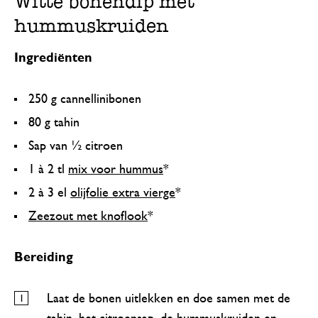
Witte bonendip met
hummuskruiden
Ingrediënten
250 g cannellinibonen
80 g tahin
Sap van ½ citroen
1 à 2 tl
mix voor hummus
*
2 à 3 el
olijfolie extra vierge
*
Zeezout met knoflook
*
Bereiding
Laat de bonen uitlekken en doe samen met de