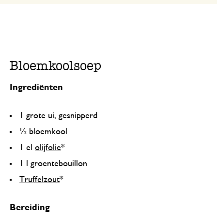
Bloemkoolsoep
Ingrediënten
1 grote ui, gesnipperd
½ bloemkool
1 el
olijfolie
*
1 l groentebouillon
Truffelzout
*
Bereiding