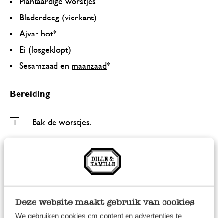
Plantaardige worstjes
Bladerdeeg (vierkant)
Ajvar hot
*
Ei (losgeklopt)
Sesamzaad en
maanzaad
*
Bereiding
Bak de worstjes.
Laat het bladerdeeg een paar minuten
ontdooien, snij in driehoeken en besmeer de
plakjes met ajvar.
Leg een worstje op een plakje bladerdeeg, laat
Deze website maakt gebruik van cookies
aan beide kanten uitsteken. Rol het bladerdeeg
We gebruiken cookies om content en advertenties te