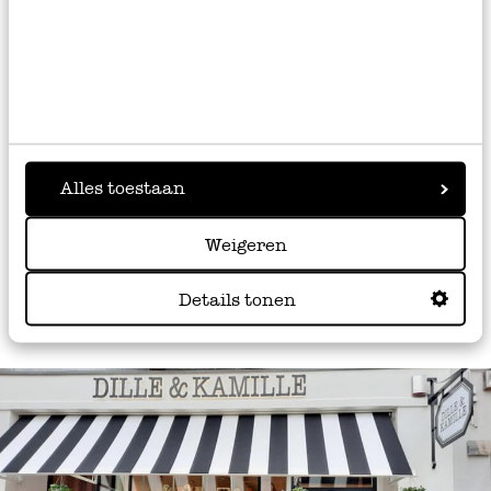
je aankoop het onderzoek naar kinderkanker. De zak is
gemaakt van sterke jute, zo gaat hij jaren mee. Hij is
bedrukt met een vrolijke sinterklaasprint van letters,
cadeautjes, mijters en wortels. Zo wordt pakjesavond
extra leuk!
Alles toestaan
Weigeren
Details tonen