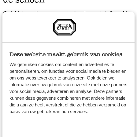
Ook kleine cadeautjes voor in de schoen vindt Sinterklaas
bij Dille & Kamille. Zoals een heerlijke chocoladeletter en
onze bakmix voor pepernoten. Kleine cadeautjes om nog
lang plezier van te hebben, zijn bijvoorbeeld onze mooie
potloden in vele kleuren, uitsteekvormpjes voor koekjes,
Deze website maakt gebruik van cookies
of een heerlijk stuk zeep. Bekijk hier alle
We gebruiken cookies om content en advertenties te
schoencadeautjes
, ook voor de kleine
schoencadeautjes
personaliseren, om functies voor social media te bieden en
tot 5 euro
!
om ons websiteverkeer te analyseren. Ook delen we
informatie over uw gebruik van onze site met onze partners
Sinterklaas cadeautjes in de
voor social media, adverteren en analyse. Deze partners
kunnen deze gegevens combineren met andere informatie
leukste zak van Sinterklaas
die u aan ze heeft verstrekt of die ze hebben verzameld op
basis van uw gebruik van hun services.
In ‘
De Leukste zak van Sinterklaas
’ passen niet alleen heel
veel cadeautjes, ook gaat de hele opbrengst ervan naar
de Prinses Máxima Centrum Foundation. Zo steun je met