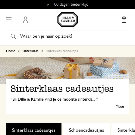
100 dagen bedenktijd
Mijn account
Home
Sinterklaas
Sinterklaas cadeautjes
Sinterklaas cadeautjes
Bij Dille & Kamille vind je de mooiste sinterklaascadeaus voor iedereen: voor de groen- of woonliefhebber, de creatieveling, de foodie én prachtig speelgoed voor de allerkleinsten van de familie.
Meer
Sinterklaas cadeautjes
Schoencadeautjes
Sinterkl