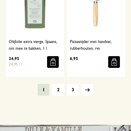
Olijfolie extra vierge, Spaans,
Pizzasnijder met handvat,
om mee te bakken, 1 l
rubberhouten, rvs
24,95
6,95
24,95 / l
1
2
3