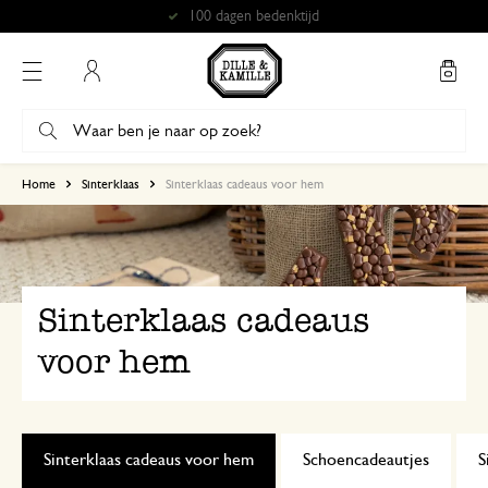
Gratis afhalen in onze winkels*
Mijn account
Home
Sinterklaas
Sinterklaas cadeaus voor hem
Sinterklaas cadeaus
voor hem
Sinterklaas cadeaus voor hem
Schoencadeautjes
S