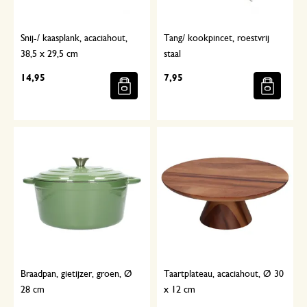
Snij-/ kaasplank, acaciahout,
Tang/ kookpincet, roestvrij
38,5 x 29,5 cm
staal
14,95
7,95
Braadpan, gietijzer, groen, Ø
Taartplateau, acaciahout, Ø 30
28 cm
x 12 cm