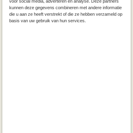
voor social media, adverteren en analyse. Deze partners
kunnen deze gegevens combineren met andere informatie
die u aan ze heeft verstrekt of die ze hebben verzameld op
basis van uw gebruik van hun services.
Handmandoline, rvs
Mix voor Limoncello spritz,
biologisch, 8,7 gram
24,95
9,95
1.143,68 / kg
Wok, 3-laags, rvs, PFAS-vrij, Ø
Hapjespan, gietijzer, groen, Ø