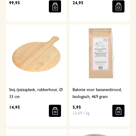
99,95
24,95
Snij-/pizzaplank, rubberhout, Ø
Bakmix voor bananenbrood,
33 cm
biologisch, 469 gram
14,95
5,95
12,69 / kg