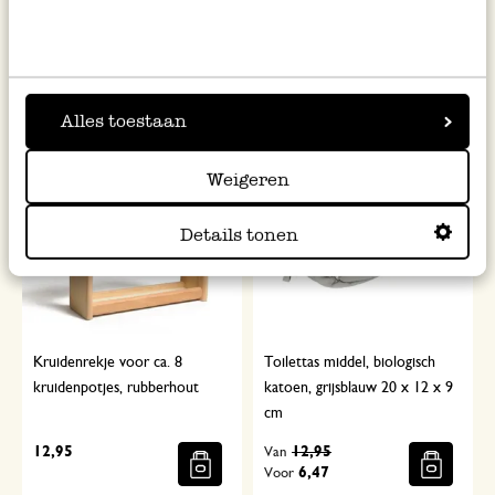
28 cm
30 cm
64,95
99,95
Alles toestaan
%
Weigeren
Details tonen
Kruidenrekje voor ca. 8
Toilettas middel, biologisch
kruidenpotjes, rubberhout
katoen, grijsblauw 20 x 12 x 9
cm
12,95
12,95
Van
6,47
Voor