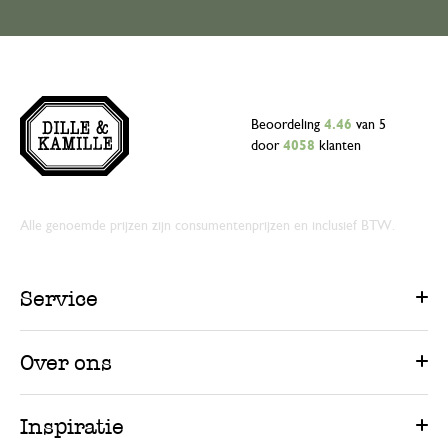
23 december 2023
Enkel een score, geen toelichting gege
Goede vervanger voor bakpapi
Beoordeling
4.46
van 5
door
4058
klanten
29 mei 2023
Goede vervanger voor bakpapier.
Alle genoemde prijzen zijn consumentenprijzen en inclusief BTW.
Antwoord van Dille & Kamille
31 mei 2023
Service
Bedankt voor je mooie beoordeling!
Over ons
Inspiratie