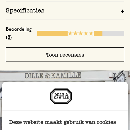
verstuurd zijn, niets meer van gehoord.
geld retourneren! Heb hier geen vertr
Specificaties
Antwoord van Dille & Kamille
Beoordeling
14 november 2025
(8)
Bedankt voor je beoordeling. Jamme
dit zo hebt ervaren. We zien dat er
Toon recensies
al contact is geweest en we hopen 
snel opgelost kan worden. 🌿
21 oktober 2025
Enkel een score, geen toelichting gege
Antwoord van Dille & Kamille
Deze website maakt gebruik van cookies
22 oktober 2025