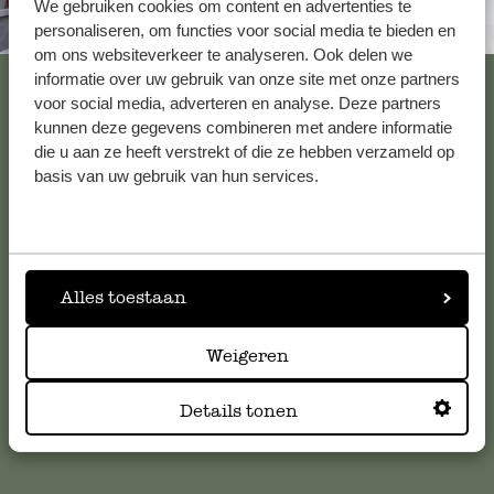
We gebruiken cookies om content en advertenties te
Bedankt voor je beoordeling. We 
Altijd in de buurt
personaliseren, om functies voor social media te bieden en
snel mogelijk contact met je op via 
om ons websiteverkeer te analyseren. Ook delen we
Bekijk alle 62 winkels
informatie over uw gebruik van onze site met onze partners
voor social media, adverteren en analyse. Deze partners
kunnen deze gegevens combineren met andere informatie
erg klein
die u aan ze heeft verstrekt of die ze hebben verzameld op
Klantenservice
basis van uw gebruik van hun services.
22 januari 2025
erg klein
Voor vragen, tips of hulp kun je contact opnemen met onze
klantenservice. Of bekijk hier het antwoord op de
meestgestelde vragen
.
Antwoord van Dille & Kamille
Alles toestaan
23 januari 2025
Bedankt voor je beoordeling. We 
klantenservice@dille-kamille.com
Weigeren
hierover graag even contact met je 
mail.
Details tonen
Online Klantenservice