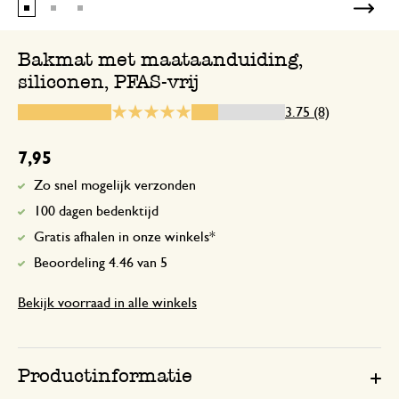
Fantastisch alternatief voor bakpapier! E
zonder BPA! SUPER!
Bakmat met maataanduiding,
siliconen, PFAS-vrij
3.75 (8)
15 juni 2026
Enkel een score, geen toelichting gege
7,95
Zo snel mogelijk verzonden
100 dagen bedenktijd
8 december 2025
Gratis afhalen in onze winkels*
Enkel een score, geen toelichting gege
Beoordeling 4.46 van 5
Bekijk voorraad in alle winkels
Niet tevreden
13 november 2025
Productinformatie
Niet tevreden, voor de 2e keer zou de 