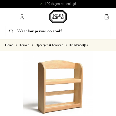
100 dagen bedenktijd
Mijn account
gebaseerd op 2 beoordelingen
Home
Keuken
Opbergen & bewaren
Kruidenpotjes
5
4
3
2
1
Past perfect
27 mei 2026