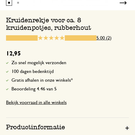
Past perfect op een kleine randje van o
wat tegen de muur zit achter de gootst
Kruidenrekje voor ca. 8
kruidenpotjes, rubberhout
5.00 (2)
1 december 2025
Enkel een score, geen toelichting gege
12,95
Zo snel mogelijk verzonden
100 dagen bedenktijd
Gratis afhalen in onze winkels*
Beoordeling 4.46 van 5
Bekijk voorraad in alle winkels
Productinformatie