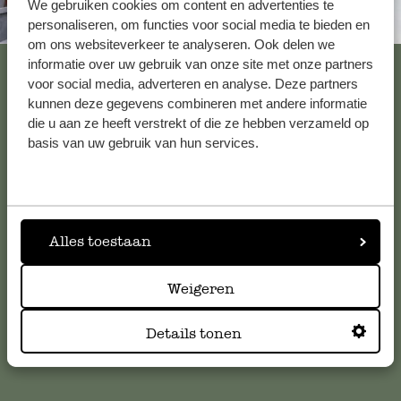
We gebruiken cookies om content en advertenties te
Altijd in de buurt
personaliseren, om functies voor social media te bieden en
om ons websiteverkeer te analyseren. Ook delen we
Bekijk alle 62 winkels
informatie over uw gebruik van onze site met onze partners
voor social media, adverteren en analyse. Deze partners
kunnen deze gegevens combineren met andere informatie
die u aan ze heeft verstrekt of die ze hebben verzameld op
Klantenservice
basis van uw gebruik van hun services.
Voor vragen, tips of hulp kun je contact opnemen met onze
klantenservice. Of bekijk hier het antwoord op de
meestgestelde vragen
.
Alles toestaan
klantenservice@dille-kamille.com
Weigeren
Details tonen
Online Klantenservice