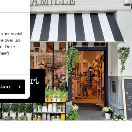
 voor social
ie over uw
se. Deze
heeft
 de buurt
staan