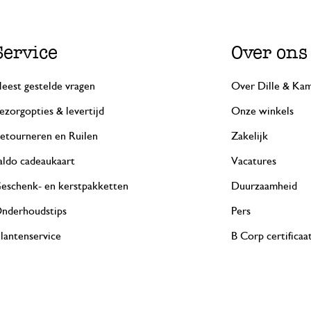
Service
Over ons
eest gestelde vragen
Over Dille & Kam
ezorgopties & levertijd
Onze winkels
etourneren en Ruilen
Zakelijk
aldo cadeaukaart
Vacatures
eschenk- en kerstpakketten
Duurzaamheid
nderhoudstips
Pers
lantenservice
B Corp certificaa