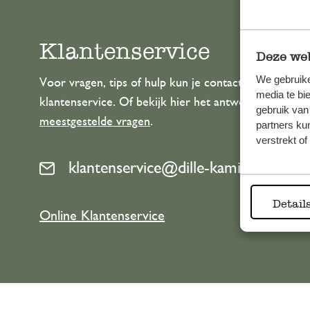
Klantenservice
Deze web
We gebruike
Voor vragen, tips of hulp kun je contact opnemen m
media te bi
klantenservice. Of bekijk hier het antwoord op de
gebruik van
meestgestelde vragen
.
partners ku
verstrekt o
klantenservice@dille-kamille.com
Detail
Online Klantenservice