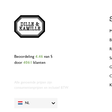
M
B
R
Beoordeling
4.46
van 5
S
door
4061
klanten
G
O
Alle genoemde prijzen zijn
K
consumentenprijzen en inclusief BTW.
NL