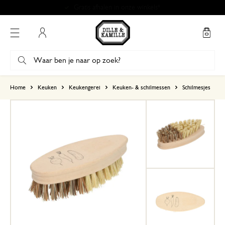
Gratis afhalen in onze winkels*
Mijn account
gebaseerd op 4 beoordelingen
Home
Keuken
Keukengerei
Keuken- & schilmessen
Schilmesjes
5
4
3
2
1
28 oktober 2025
Enkel een score, geen toelichting gege