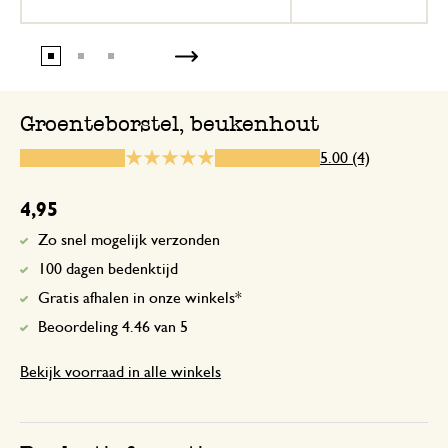
1 november 2025
Enkel een score, geen toelichting gege
Groenteborstel, beukenhout
5.00 (4)
4 december 2025
4,95
Enkel een score, geen toelichting gege
Zo snel mogelijk verzonden
100 dagen bedenktijd
Sterke borstel ligt goed in de 
Gratis afhalen in onze winkels*
Beoordeling 4.46 van 5
2 augustus 2025
Bekijk voorraad in alle winkels
Sterke borstel ligt goed in de hand