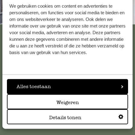
We gebruiken cookies om content en advertenties te
personaliseren, om functies voor social media te bieden en
Altijd in de buurt
om ons websiteverkeer te analyseren. Ook delen we
informatie over uw gebruik van onze site met onze partners
Bekijk alle 62 winkels
voor social media, adverteren en analyse. Deze partners
kunnen deze gegevens combineren met andere informatie
die u aan ze heeft verstrekt of die ze hebben verzameld op
basis van uw gebruik van hun services.
Klantenservice
Voor vragen, tips of hulp kun je contact opnemen met onze
klantenservice. Of bekijk hier het antwoord op de
Alles toestaan
meestgestelde vragen
.
Weigeren
klantenservice@dille-kamille.com
Details tonen
Online Klantenservice