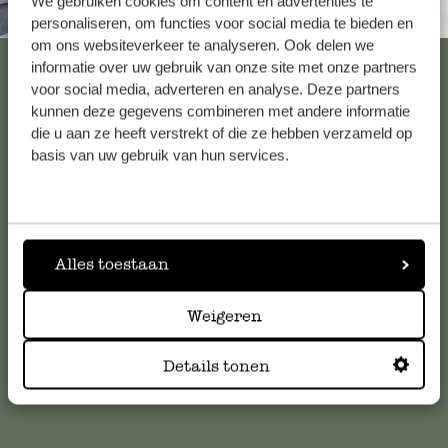
We gebruiken cookies om content en advertenties te
Altijd in de buurt
personaliseren, om functies voor social media te bieden en
om ons websiteverkeer te analyseren. Ook delen we
Bekijk alle 62 winkels
informatie over uw gebruik van onze site met onze partners
voor social media, adverteren en analyse. Deze partners
kunnen deze gegevens combineren met andere informatie
die u aan ze heeft verstrekt of die ze hebben verzameld op
Klantenservice
basis van uw gebruik van hun services.
Voor vragen, tips of hulp kun je contact opnemen met onze
klantenservice. Of bekijk hier het antwoord op de
meestgestelde vragen
.
Alles toestaan
klantenservice@dille-kamille.com
Weigeren
Details tonen
Online Klantenservice