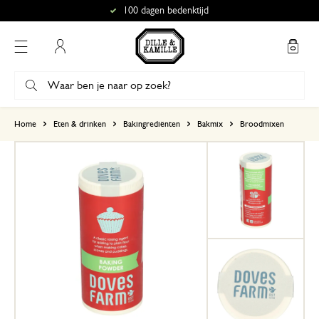
100 dagen bedenktijd
Mijn account
gebaseerd op 0 beoordeling
Home
Eten & drinken
Bakingrediënten
Bakmix
Broodmixen