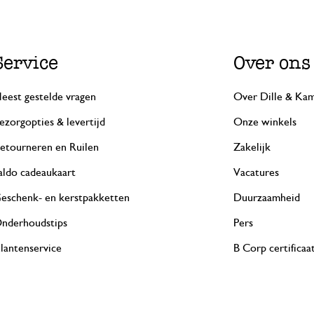
Service
Over ons
eest gestelde vragen
Over Dille & Kam
ezorgopties & levertijd
Onze winkels
etourneren en Ruilen
Zakelijk
aldo cadeaukaart
Vacatures
eschenk- en kerstpakketten
Duurzaamheid
nderhoudstips
Pers
lantenservice
B Corp certificaa