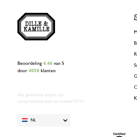
M
B
R
Beoordeling
4.46
van 5
S
door
4058
klanten
G
O
Alle genoemde prijzen zijn
K
consumentenprijzen en inclusief BTW.
NL