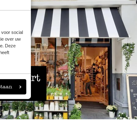
 voor social
ie over uw
se. Deze
heeft
 de buurt
staan