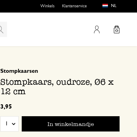
NL
Winkels
Klantenservice
Mijn account
gebaseerd op 0 beoordeling
Stompkaarsen
emen
buiten?
Stompkaars, oudroze, Ø6 x
12 cm
3,95
n
In winkelmandje
1