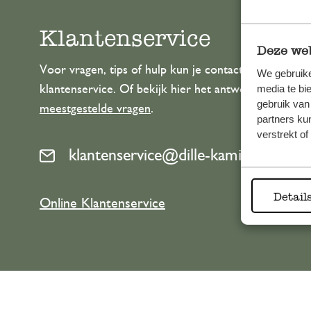
Klantenservice
Deze web
Voor vragen, tips of hulp kun je contact opnemen m
We gebruike
media te bi
klantenservice. Of bekijk hier het antwoord op de
gebruik van
meestgestelde vragen
.
partners ku
verstrekt o
klantenservice@dille-kamille.com
Detail
Online Klantenservice