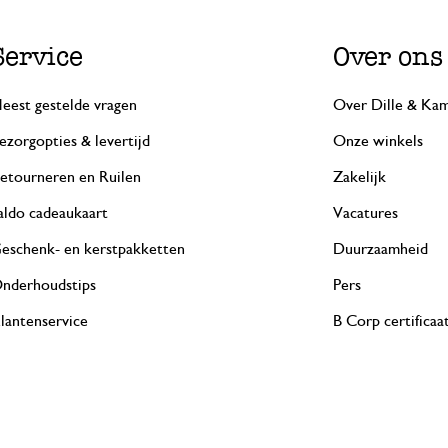
Service
Over ons
eest gestelde vragen
Over Dille & Kam
ezorgopties & levertijd
Onze winkels
etourneren en Ruilen
Zakelijk
aldo cadeaukaart
Vacatures
eschenk- en kerstpakketten
Duurzaamheid
nderhoudstips
Pers
lantenservice
B Corp certificaa