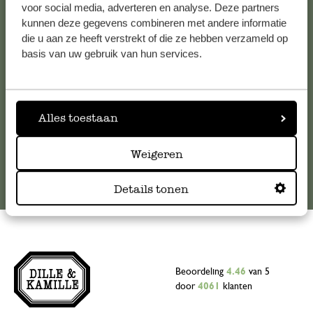
voor social media, adverteren en analyse. Deze partners
Voor vragen, tips of hulp kun je contact opnemen met onze
kunnen deze gegevens combineren met andere informatie
klantenservice. Of bekijk hier het antwoord op de
die u aan ze heeft verstrekt of die ze hebben verzameld op
meestgestelde vragen
.
basis van uw gebruik van hun services.
klantenservice@dille-kamille.com
Alles toestaan
Online Klantenservice
Weigeren
Details tonen
Beoordeling
4.46
van 5
door
4061
klanten