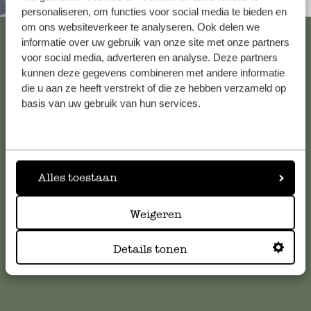
Altijd in de buurt
personaliseren, om functies voor social media te bieden en
om ons websiteverkeer te analyseren. Ook delen we
Bekijk alle 62 winkels
informatie over uw gebruik van onze site met onze partners
voor social media, adverteren en analyse. Deze partners
kunnen deze gegevens combineren met andere informatie
die u aan ze heeft verstrekt of die ze hebben verzameld op
Klantenservice
basis van uw gebruik van hun services.
Voor vragen, tips of hulp kun je contact opnemen met onze
klantenservice. Of bekijk hier het antwoord op de
meestgestelde vragen
.
Alles toestaan
klantenservice@dille-kamille.com
Weigeren
Online Klantenservice
Details tonen