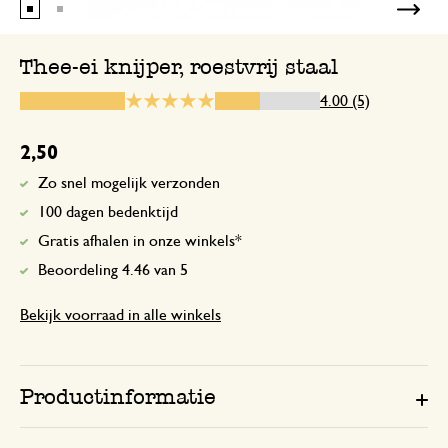
Alle thee loopt eruit
Thee-ei knijper, roestvrij staal
4.00 (5)
3 april 2024
Alle thee loopt eruit
2,50
Zo snel mogelijk verzonden
Antwoord van Dille & Kamille
100 dagen bedenktijd
4 april 2024
Gratis afhalen in onze winkels*
Bedankt voor je evaluatie. We betr
Beoordeling 4.46 van 5
dat de Thee-ei knijper niet naar be
werkt. Onze excuses hiervoor. We 
Bekijk voorraad in alle winkels
contact met je opnemen via e-mail.
Productinformatie
16 februari 2026