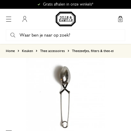
Gratis afhalen in onze winkels*
Mijn account
gebaseerd op 5 beoordelingen
Home
Keuken
Thee accessoires
Theezeefjes, filters & thee-ei
5
4
3
2
1
10 november 2024
Enkel een score, geen toelichting gege