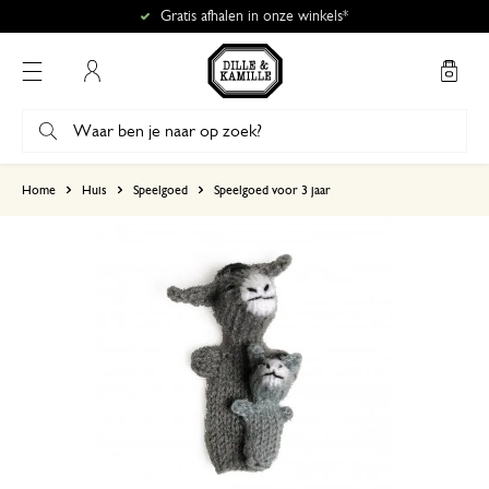
Gratis afhalen in onze winkels*
Mijn account
gebaseerd op 1 beoordeling
Home
Huis
Speelgoed
Speelgoed voor 3 jaar
5
4
3
2
1
29 november 2023
Enkel een score, geen toelichting gege