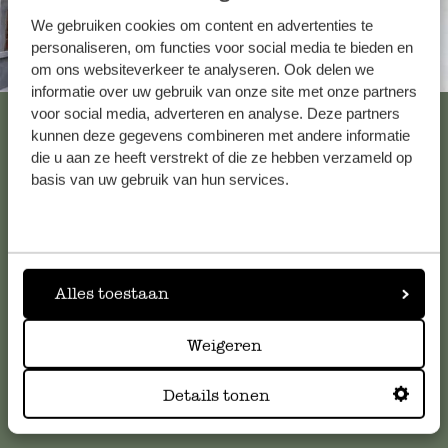
We gebruiken cookies om content en advertenties te
personaliseren, om functies voor social media te bieden en
Altijd in de buurt
om ons websiteverkeer te analyseren. Ook delen we
informatie over uw gebruik van onze site met onze partners
voor social media, adverteren en analyse. Deze partners
Bekijk alle 62 winkels
kunnen deze gegevens combineren met andere informatie
die u aan ze heeft verstrekt of die ze hebben verzameld op
basis van uw gebruik van hun services.
Klantenservice
Voor vragen, tips of hulp kun je contact opnemen met onze
klantenservice. Of bekijk hier het antwoord op de
Alles toestaan
meestgestelde vragen
.
Weigeren
klantenservice@dille-kamille.com
Details tonen
Online Klantenservice