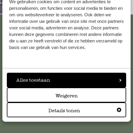
We gebruiken cookies om content en advertenties te
Altijd in de buurt
personaliseren, om functies voor social media te bieden en
om ons websiteverkeer te analyseren. Ook delen we
Bekijk alle 62 winkels
informatie over uw gebruik van onze site met onze partners
voor social media, adverteren en analyse. Deze partners
kunnen deze gegevens combineren met andere informatie
die u aan ze heeft verstrekt of die ze hebben verzameld op
Klantenservice
basis van uw gebruik van hun services.
Voor vragen, tips of hulp kun je contact opnemen met onze
klantenservice. Of bekijk hier het antwoord op de
meestgestelde vragen
.
Alles toestaan
klantenservice@dille-kamille.com
Weigeren
Details tonen
Online Klantenservice