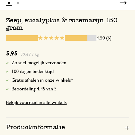
Beste zeep om mee te douchen, blijft la
geuren en gaat niet zo snel op.
Zeep, eucalyptus & rozemarijn 150
gram
4.50 (6)
20 november 2024
Enkel een score, geen toelichting gege
5,95
39,67 / kg
Zo snel mogelijk verzonden
100 dagen bedenktijd
25 december 2025
Gratis afhalen in onze winkels*
Enkel een score, geen toelichting gege
Beoordeling 4.45 van 5
Bekijk voorraad in alle winkels
12 maart 2026
Enkel een score, geen toelichting gege
Productinformatie