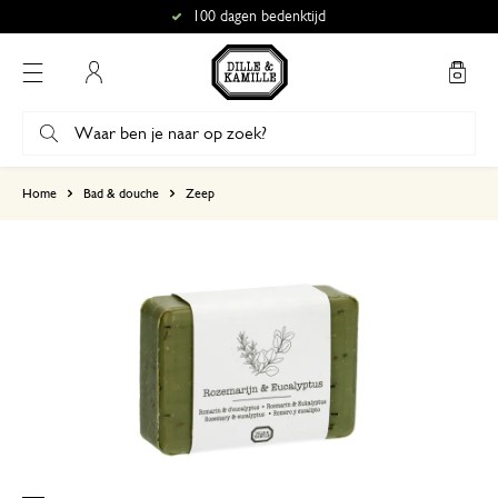
100 dagen bedenktijd
Mijn account
gebaseerd op 6 beoordelingen
Home
Bad & douche
Zeep
5
4
3
2
1
Beste zeep om mee te douche
30 juni 2026