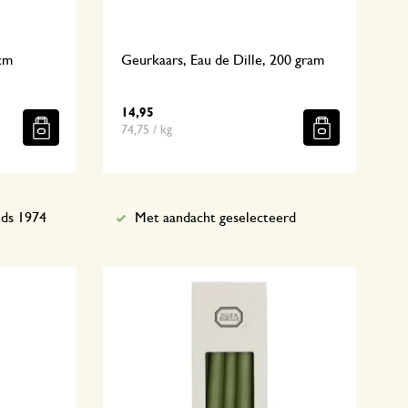
 cm
Geurkaars, Eau de Dille, 200 gram
14,95
74,75 / kg
nds 1974
Met aandacht geselecteerd