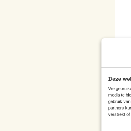
Dine
9,95
Deze web
We gebruike
media te bi
gebruik van
partners ku
verstrekt o