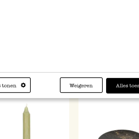
jes smal, wit, 17 cm, 10 stuks
Vormkaars, ster klein, off
Ø10 X 5,3 cm
6,95
Van
3,47
Voor
s tonen
Weigeren
Alles toe