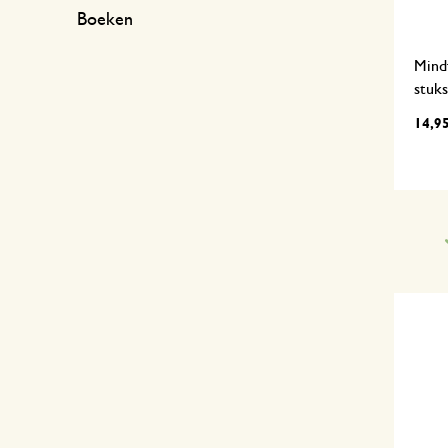
Boeken
Mindf
stuks
14,9