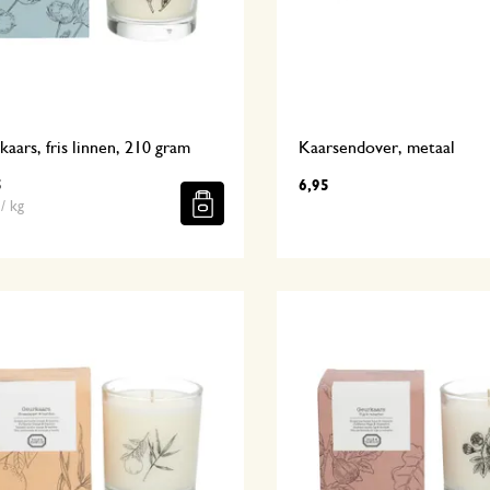
aars, fris linnen, 210 gram
Kaarsendover, metaal
5
6,95
/ kg