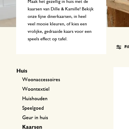
Keukentextiel
Kaarsen
Zoetwaren
Cadeaukaarten
Maak het gezellig in huis met de
kaarsen van Dille & Kamille! Bekijk
Tafeltextiel
Kaarsenhouders
onze fijne dinerkaarsen, in heel
veel mooie kleuren, of kies een
Thee accessoires
Manden
vrolijke, gedraaide kaars voor een
Koffie accessoires
Schrijven & hobby
speels effect op tafel.
Fi
Bestek
Tassen
Huis
Internationale keukens
Boeken
Woonaccessoires
Woontextiel
Huishouden
Speelgoed
Geur in huis
Kaarsen