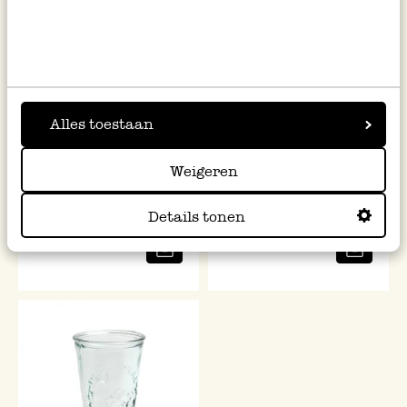
Alles toestaan
Weigeren
Botervloot, porselein, recht
Theemok, steengoed, wilde
bloemen, Ø 9,5 cm
Details tonen
11,95
9,95