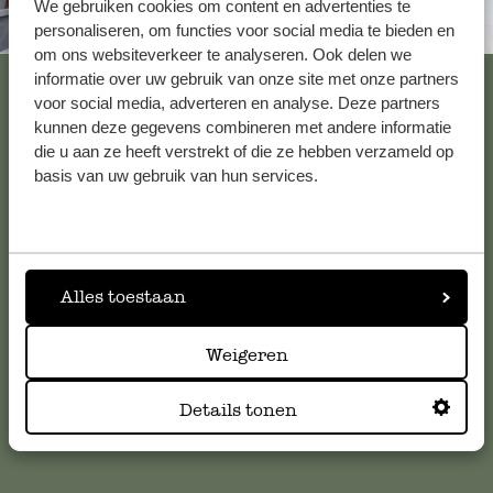
We gebruiken cookies om content en advertenties te
Altijd in de buurt
personaliseren, om functies voor social media te bieden en
om ons websiteverkeer te analyseren. Ook delen we
Bekijk alle 62 winkels
informatie over uw gebruik van onze site met onze partners
voor social media, adverteren en analyse. Deze partners
kunnen deze gegevens combineren met andere informatie
die u aan ze heeft verstrekt of die ze hebben verzameld op
Klantenservice
basis van uw gebruik van hun services.
Voor vragen, tips of hulp kun je contact opnemen met onze
klantenservice. Of bekijk hier het antwoord op de
meestgestelde vragen
.
Alles toestaan
klantenservice@dille-kamille.com
Weigeren
Details tonen
Online Klantenservice