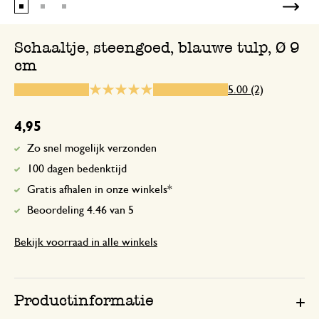
Heel fijntjes
Schaaltje, steengoed, blauwe tulp, Ø 9
cm
12 mei 2025
5.00 (2)
Heel fijntjes
4,95
Antwoord van Dille & Kamille
Zo snel mogelijk verzonden
12 mei 2025
100 dagen bedenktijd
Bedankt voor je mooie beoordeling
Gratis afhalen in onze winkels*
Beoordeling 4.46 van 5
Bekijk voorraad in alle winkels
Productinformatie