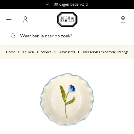
100 dagen bedenktijd
Mijn account
gebaseerd op 2 beoordelingen
Home
Keuken
Servies
Serviessets
Theeservies 'Bloemen', steengoed
5
4
3
2
1
5 mei 2025
Enkel een score, geen toelichting gege