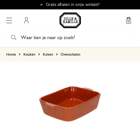
Gratis afhalen in onze winkels*
Mijn account
gebaseerd op 2 beoordelingen
Home
Keuken
Koken
Ovenschalen
5
4
3
2
1
Leuke schaal
13 januari 2026