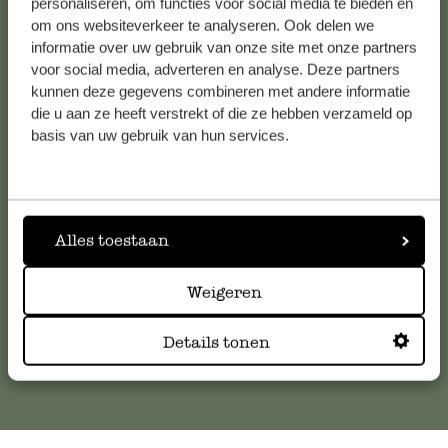
personaliseren, om functies voor social media te bieden en
Bekijk alle 62 winkels
om ons websiteverkeer te analyseren. Ook delen we
informatie over uw gebruik van onze site met onze partners
voor social media, adverteren en analyse. Deze partners
kunnen deze gegevens combineren met andere informatie
Klantenservice
die u aan ze heeft verstrekt of die ze hebben verzameld op
basis van uw gebruik van hun services.
Voor vragen, tips of hulp kun je contact opnemen met onze
klantenservice. Of bekijk hier het antwoord op de
meestgestelde vragen
.
Alles toestaan
klantenservice@dille-kamille.com
Weigeren
Online Klantenservice
Details tonen