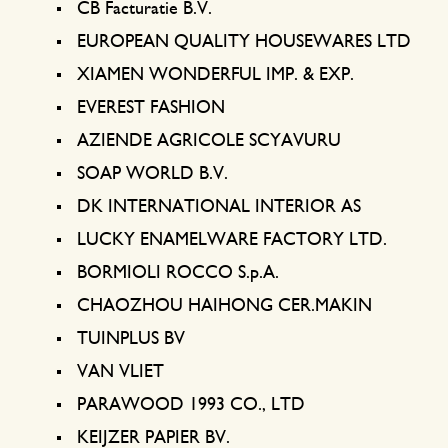
Keukentextiel
Kaarsen
Zoetwaren
Cadeaukaarten
CB Facturatie B.V.
EUROPEAN QUALITY HOUSEWARES LTD
Tafeltextiel
Kaarsenhouders
XIAMEN WONDERFUL IMP. & EXP.
Thee accessoires
Manden
EVEREST FASHION
Koffie accessoires
Schrijven & hobby
AZIENDE AGRICOLE SCYAVURU
SOAP WORLD B.V.
Bestek
Tassen
DK INTERNATIONAL INTERIOR AS
LUCKY ENAMELWARE FACTORY LTD.
Internationale keukens
Boeken
BORMIOLI ROCCO S.p.A.
CHAOZHOU HAIHONG CER.MAKIN
TUINPLUS BV
VAN VLIET
PARAWOOD 1993 CO., LTD
KEIJZER PAPIER BV.