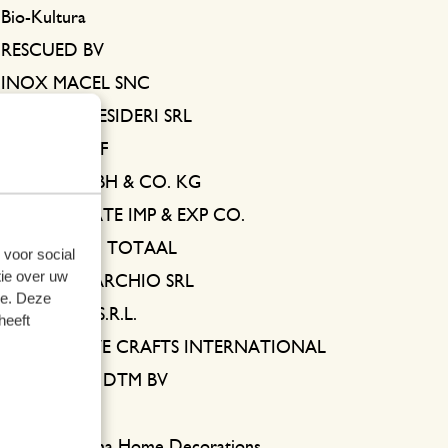
Bio-Kultura
RESCUED BV
INOX MACEL SNC
FAMIGLIA DESIDERI SRL
IMMENZ VOF
PYCOM GMBH & CO. KG
NINGBO MATE IMP & EXP CO.
GLUTENVRIJ TOTAAL
 voor social
ie over uw
SIBAT TOMARCHIO SRL
se. Deze
RUBINATO S.R.L.
heeft
DECORATIVE CRAFTS INTERNATIONAL
HEEMSKERK DTM BV
MECHATO
Shanghai Hema Home Decorations