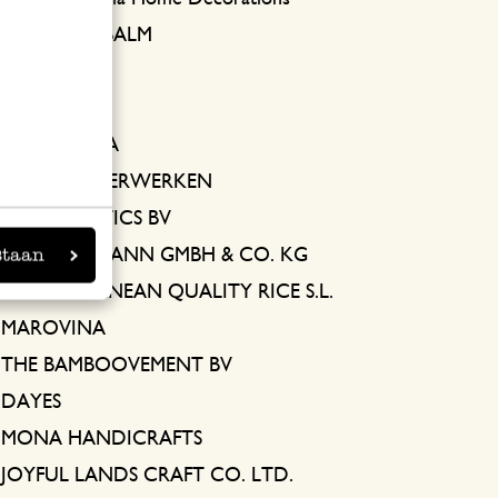
HOUSE OF BALM
BREZZO
CERVE S.P.A.
MARTINI SPA
FELKO SUIKERWERKEN
GC COSMETICS BV
staan
TFA DOSTMANN GMBH & CO. KG
MEDITERRANEAN QUALITY RICE S.L.
MAROVINA
THE BAMBOOVEMENT BV
DAYES
MONA HANDICRAFTS
JOYFUL LANDS CRAFT CO. LTD.