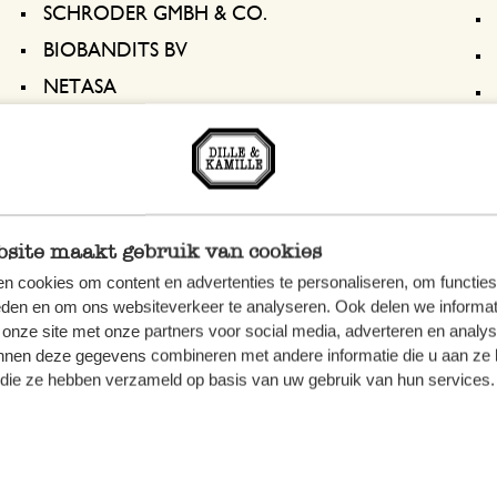
SCHRODER GMBH & CO.
BIOBANDITS BV
NETASA
TITICACA TRADE
VIA VIV
G. KLAWE GMBH
MAISON D'ARMORINE
site maakt gebruik van cookies
YONGKANG SHENGRONG INDUSTRY
n cookies om content en advertenties te personaliseren, om functies
eden en om ons websiteverkeer te analyseren. Ook delen we informat
CARPET SENSE LDA.
 onze site met onze partners voor social media, adverteren en analy
VRACETI SRL
nnen deze gegevens combineren met andere informatie die u aan ze 
f die ze hebben verzameld op basis van uw gebruik van hun services.
NINGBO XIANGFENG IMP AND EXP CO.,
ALPILLES, SAVONNERIE DES
RUTA UAB
EAST INDIA COMPANY