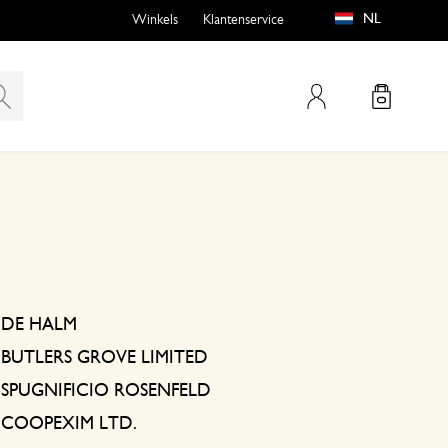
NL
Winkels
Klantenservice
Mijn account
emen
buiten?
DE HALM
BUTLERS GROVE LIMITED
n
SPUGNIFICIO ROSENFELD
COOPEXIM LTD.