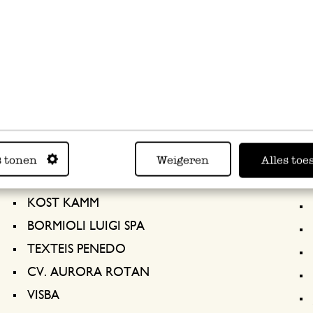
PASTIGLIE LEONE SRL
TALEN TOOLS BV
LIN BROS DAILY ARTICLE LTD.
VITAL 1926
VERRE BELDI
SQUARE HOME LIMITED
ALBE DE COKER
s tonen
Weigeren
Alles toe
NEW JOYCE ART SUPPLY, INC
KOST KAMM
BORMIOLI LUIGI SPA
TEXTEIS PENEDO
CV. AURORA ROTAN
VISBA