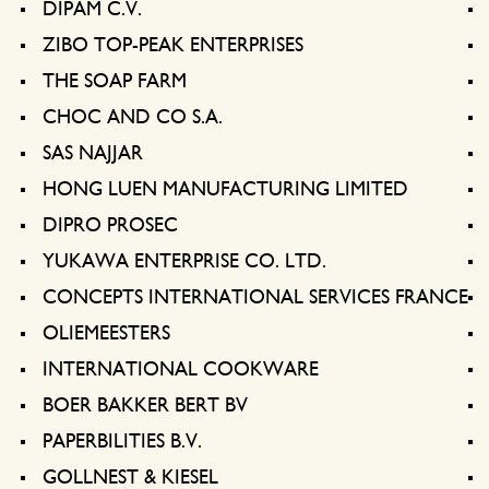
Welke maat tafelkleed?
Voorkom slakken
DIPAM C.V.
ZIBO TOP-PEAK ENTERPRISES
Onderhoudstips
THE SOAP FARM
CHOC AND CO S.A.
SAS NAJJAR
HONG LUEN MANUFACTURING LIMITED
DIPRO PROSEC
YUKAWA ENTERPRISE CO. LTD.
CONCEPTS INTERNATIONAL SERVICES FRANCE
OLIEMEESTERS
INTERNATIONAL COOKWARE
BOER BAKKER BERT BV
PAPERBILITIES B.V.
GOLLNEST & KIESEL