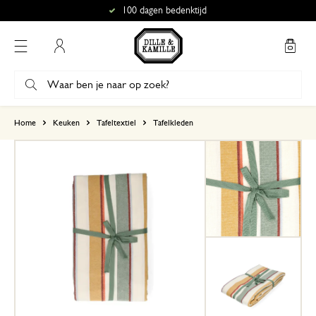
100 dagen bedenktijd
Mijn account
gebaseerd op 0 beoordeling
Home
Keuken
Tafeltextiel
Tafelkleden