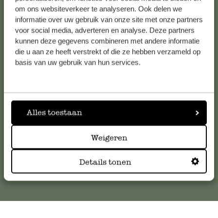
om ons websiteverkeer te analyseren. Ook delen we
informatie over uw gebruik van onze site met onze partners
voor social media, adverteren en analyse. Deze partners
kunnen deze gegevens combineren met andere informatie
Klantenservice
die u aan ze heeft verstrekt of die ze hebben verzameld op
basis van uw gebruik van hun services.
Voor vragen, tips of hulp kun je contact opnemen met onze
klantenservice. Of bekijk hier het antwoord op de
meestgestelde vragen
.
Alles toestaan
klantenservice@dille-kamille.com
Weigeren
Online Klantenservice
Details tonen