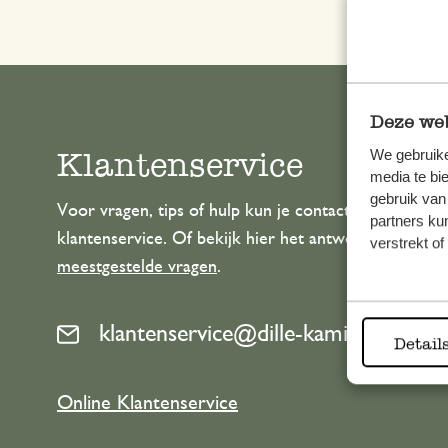
Deze web
Klantenservice
We gebruike
media te bi
gebruik van
Voor vragen, tips of hulp kun je contact opnemen m
partners ku
klantenservice. Of bekijk hier het antwoord op de
verstrekt o
meestgestelde vragen
.
klantenservice@dille-kamille.com
Detail
Online Klantenservice