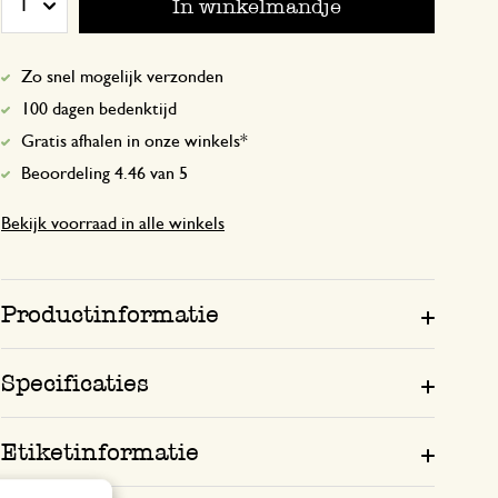
In winkelmandje
1
Zo snel mogelijk verzonden
20 juni 2026
100 dagen bedenktijd
Enkel een score, geen toelichting gege
Gratis afhalen in onze winkels*
Beoordeling 4.46 van 5
Bekijk voorraad in alle winkels
30 oktober 2024
Enkel een score, geen toelichting gege
Productinformatie
Specificaties
Etiketinformatie