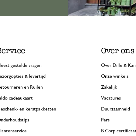
Service
Over ons
eest gestelde vragen
Over Dille & Kam
ezorgopties & levertijd
Onze winkels
etourneren en Ruilen
Zakelijk
aldo cadeaukaart
Vacatures
eschenk- en kerstpakketten
Duurzaamheid
nderhoudstips
Pers
lantenservice
B Corp certificaa