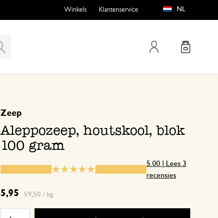
NL
Winkels
Klantenservice
Mijn account
gebaseerd op 3 beoordelingen
5
4
Zeep
emen
buiten?
3
Aleppozeep, houtskool, blok
2
100 gram
1
5.00 | Lees 3
recensies
n
5,95
59,50 / kg
20 januari 2024
Enkel een score, geen toelichting gege