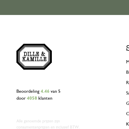
M
B
R
Beoordeling
4.46
van 5
S
door
4058
klanten
G
O
Alle genoemde prijzen zijn
K
consumentenprijzen en inclusief BTW.