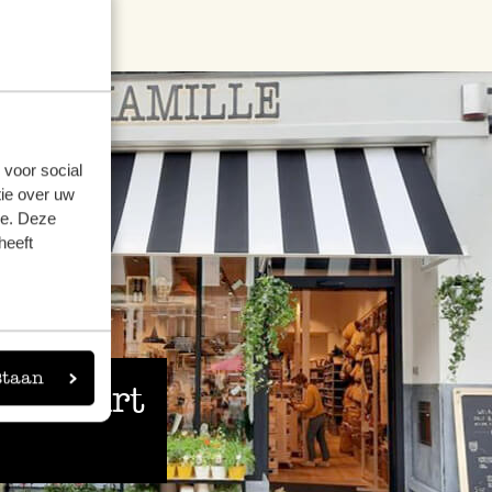
 voor social
ie over uw
se. Deze
heeft
staan
 de buurt