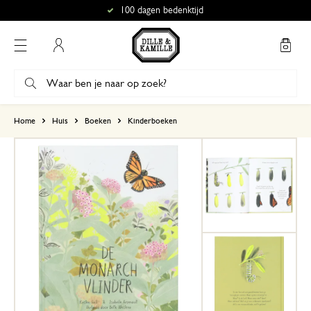
100 dagen bedenktijd
Mijn account
gebaseerd op 0 beoordeling
Home
Huis
Boeken
Kinderboeken