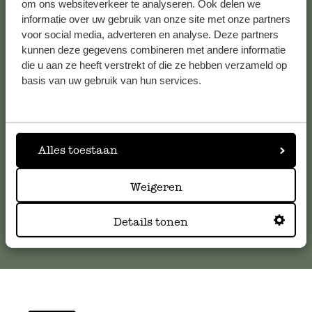
om ons websiteverkeer te analyseren. Ook delen we
informatie over uw gebruik van onze site met onze partners
voor social media, adverteren en analyse. Deze partners
Klantenservice
kunnen deze gegevens combineren met andere informatie
die u aan ze heeft verstrekt of die ze hebben verzameld op
Voor vragen, tips of hulp kun je contact opnemen met onze
basis van uw gebruik van hun services.
klantenservice. Of bekijk hier het antwoord op de
meestgestelde vragen
.
Alles toestaan
klantenservice@dille-kamille.com
Weigeren
Online Klantenservice
Details tonen