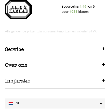
Beoordeling
4.46
van 5
door
4058
klanten
Alle genoemde prijzen zijn consumentenprijzen en inclusief BTW.
Service
Over ons
Inspiratie
NL