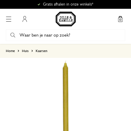
Gratis afhalen in onze winkels*
Mijn account
gebaseerd op 2 beoordelingen
Home
Huis
Kaarsen
5
4
3
2
1
Fantastisch product
24 april 2025