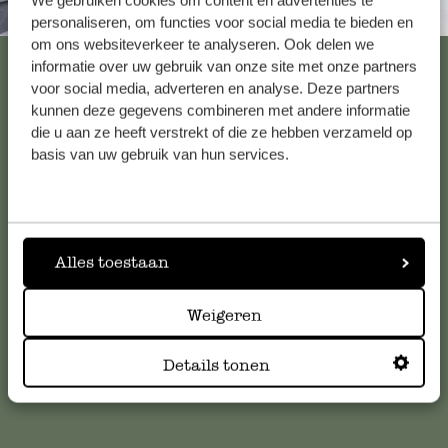
We gebruiken cookies om content en advertenties te
Altijd in de buurt
personaliseren, om functies voor social media te bieden en
om ons websiteverkeer te analyseren. Ook delen we
Bekijk alle 62 winkels
informatie over uw gebruik van onze site met onze partners
voor social media, adverteren en analyse. Deze partners
kunnen deze gegevens combineren met andere informatie
die u aan ze heeft verstrekt of die ze hebben verzameld op
Klantenservice
basis van uw gebruik van hun services.
Voor vragen, tips of hulp kun je contact opnemen met onze
klantenservice. Of bekijk hier het antwoord op de
meestgestelde vragen
.
Alles toestaan
klantenservice@dille-kamille.com
Weigeren
Details tonen
Online Klantenservice