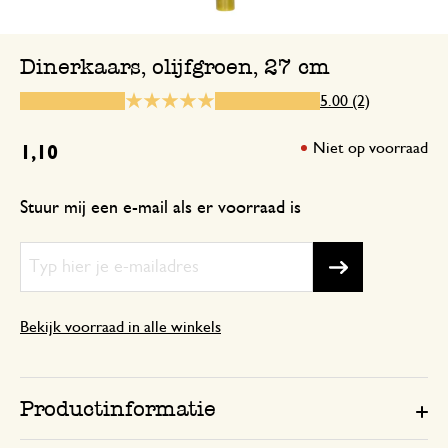
Fantastisch product! Altijd fijn om in hu
Dinerkaars, olijfgroen, 27 cm
5.00 (2)
26 oktober 2025
Enkel een score, geen toelichting gege
Niet op voorraad
1,10
Stuur mij een e-mail als er voorraad is
Bekijk voorraad in alle winkels
Productinformatie