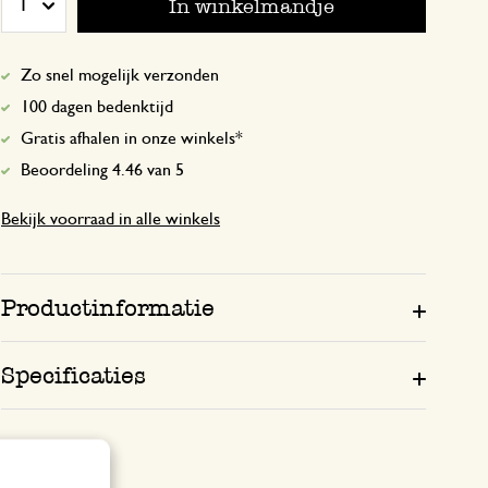
In winkelmandje
1
Geur is lekker, pompje doet het echter 
Zo snel mogelijk verzonden
100 dagen bedenktijd
8 december 2024
Gratis afhalen in onze winkels*
Enkel een score, geen toelichting gege
Beoordeling 4.46 van 5
Bekijk voorraad in alle winkels
16 juni 2024
Enkel een score, geen toelichting gege
Productinformatie
Fijne geur zoals verwacht
Specificaties
19 augustus 2024
Fijne geur zoals verwacht. Bovendien i
eens zacht voor mijn huid. Ik heb rood 