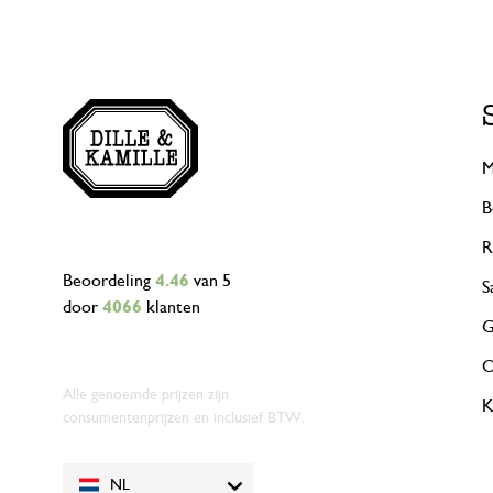
M
B
R
Beoordeling
4.46
van 5
S
door
4066
klanten
G
O
Alle genoemde prijzen zijn
K
consumentenprijzen en inclusief BTW.
NL