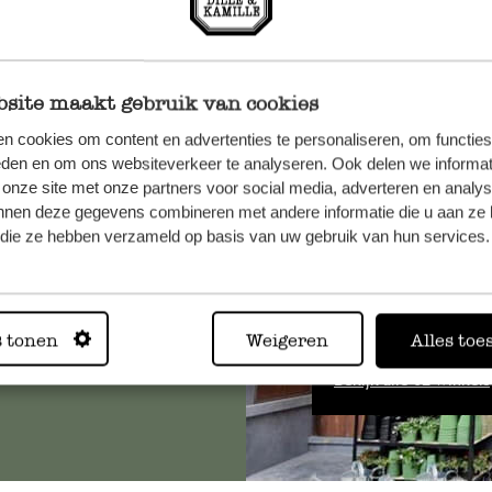
site maakt gebruik van cookies
n cookies om content en advertenties te personaliseren, om functies
et onze
eden en om ons websiteverkeer te analyseren. Ook delen we informat
 onze site met onze partners voor social media, adverteren en analy
nnen deze gegevens combineren met andere informatie die u aan ze 
f die ze hebben verzameld op basis van uw gebruik van hun services.
Altijd in
s tonen
Weigeren
Alles toe
Bekijk alle 62 winkels