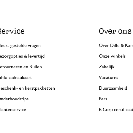
Service
Over ons
eest gestelde vragen
Over Dille & Kam
ezorgopties & levertijd
Onze winkels
etourneren en Ruilen
Zakelijk
aldo cadeaukaart
Vacatures
eschenk- en kerstpakketten
Duurzaamheid
nderhoudstips
Pers
lantenservice
B Corp certificaa