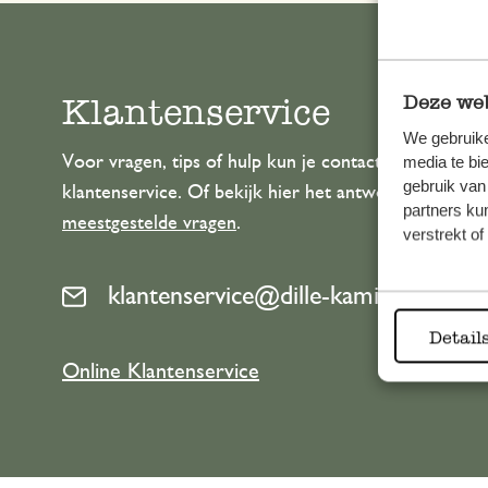
Klantenservice
Deze web
We gebruike
Voor vragen, tips of hulp kun je contact opnemen m
media te bi
gebruik van
klantenservice. Of bekijk hier het antwoord op de
partners ku
meestgestelde vragen
.
verstrekt o
klantenservice@dille-kamille.com
Detail
Online Klantenservice