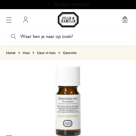
100 dagen bedenktijd
Mijn account
gebaseerd op 4 beoordelingen
Home
Huis
Geur in huis
Geurolie
5
4
3
2
1
21 mei 2026
Enkel een score, geen toelichting gege