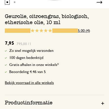
Geurolie, citroengras, biologisch,
etherische olie, 10 ml
14 juni 2025
Enkel een score, geen toelichting gege
5.00 (4)
Heerlijk ruikende olie.
7,95
795,00 / l
Zo snel mogelijk verzonden
18 januari 2026
100 dagen bedenktijd
Heerlijk ruikende olie die ik gebruik v
Gratis afhalen in onze winkels*
was ruikt na gebruik lekker fris.
Beoordeling 4.46 van 5
Bekijk voorraad in alle winkels
11 oktober 2023
Enkel een score, geen toelichting gege
Productinformatie