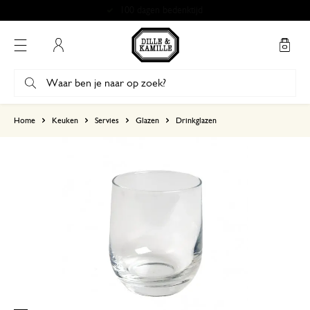
100 dagen bedenktijd
Mijn account
gebaseerd op 0 beoordeling
Home
Keuken
Servies
Glazen
Drinkglazen