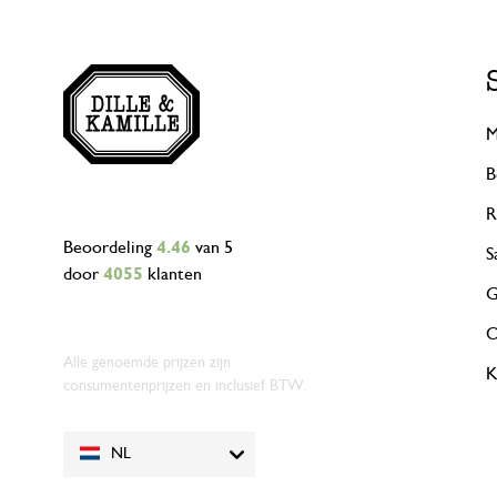
M
B
R
Beoordeling
4.46
van 5
S
door
4055
klanten
G
O
Alle genoemde prijzen zijn
K
consumentenprijzen en inclusief BTW.
NL