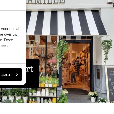
 voor social
ie over uw
se. Deze
heeft
 de buurt
staan