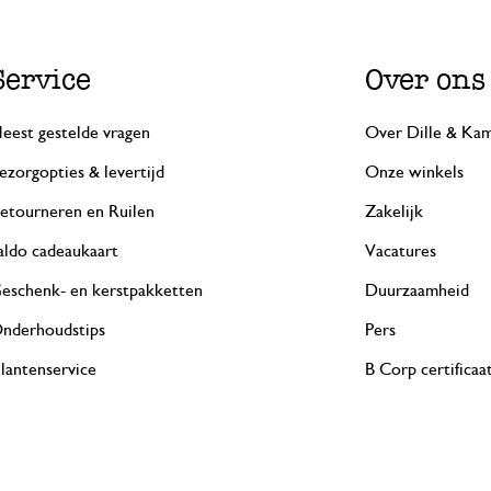
Service
Over ons
eest gestelde vragen
Over Dille & Kam
ezorgopties & levertijd
Onze winkels
etourneren en Ruilen
Zakelijk
aldo cadeaukaart
Vacatures
eschenk- en kerstpakketten
Duurzaamheid
nderhoudstips
Pers
lantenservice
B Corp certificaa