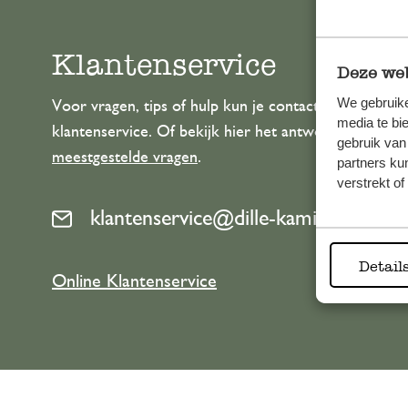
Klantenservice
Deze web
We gebruike
Voor vragen, tips of hulp kun je contact opnemen m
media te bi
klantenservice. Of bekijk hier het antwoord op de
gebruik van
meestgestelde vragen
.
partners ku
verstrekt o
klantenservice@dille-kamille.com
Detail
Online Klantenservice