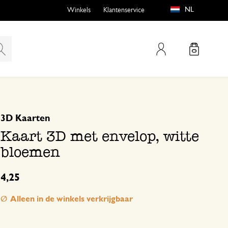
NL
Winkels
Klantenservice
Mijn account
gebaseerd op 0 beoordeling
3D Kaarten
emen
buiten?
Kaart 3D met envelop, witte
bloemen
4,25
n
Alleen in de winkels verkrijgbaar