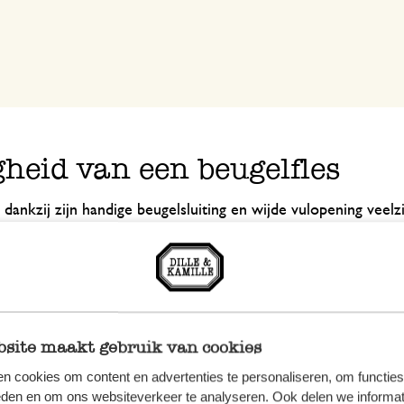
gheid van een beugelfles
 dankzij zijn handige beugelsluiting en wijde vulopening veelzi
r, zoetzuur of vruchten op alcohol mee inmaken. De beugelfle
j de wijde opening passen stukjes fruit, vruchten en/of kruide
udig een lekkere smaak toe aan je water of ijsthee. Je kunt 
ienen, zelfs met één hand! Het deksel komt geheel los en j
g verwijderen. De flessen schoonmaken en steriliseren is d
site maakt gebruik van cookies
n cookies om content en advertenties te personaliseren, om functies
eden en om ons websiteverkeer te analyseren. Ook delen we informat