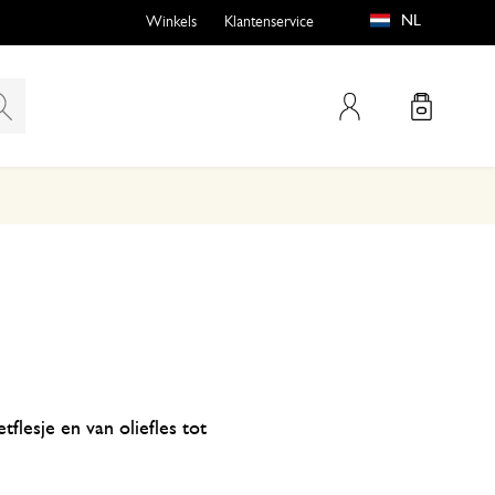
NL
Winkels
Klantenservice
Mijn account
emen
buiten?
n
flesje en van oliefles tot