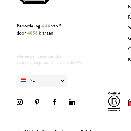
B
R
Beoordeling
4.46
van 5
S
door
4058
klanten
G
O
Alle genoemde prijzen zijn
K
consumentenprijzen en inclusief BTW.
NL