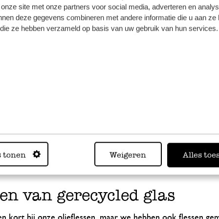
iefles voor op tafel
 onze site met onze partners voor social media, adverteren en analy
nnen deze gegevens combineren met andere informatie die u aan ze 
f die ze hebben verzameld op basis van uw gebruik van hun services.
st dat ze handig zijn om te gebruiken ook nog eens mooi om o
t in ons rechthoekige flesje doseer je de olie gemakkelijk e
en om er een mooi setje van te maken! Je kunt bovendien ook
 kopen bij Dille & Kamille
 vloeistof, heel precies doseren? Dan is een pipetflesje echt i
jpt in het ballonnetje. Vervolgens breng je de vloeistof over n
lonnetje weer los. Super handig als je bijvoorbeeld zelf sch
s tonen
Weigeren
Alles toe
otere fles in over te doen.
sen van gerecycled glas
 kort bij onze olieflessen, maar we hebben ook flessen ge