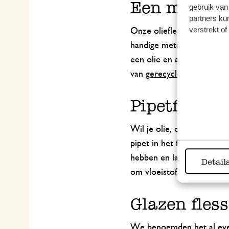
Een mooie ol
gebruik van
partners ku
verstrekt o
Onze olieflessen zijn naa
handige metalen schenktui
een olie en azijnfles sam
van
gerecycled glas
.
Pipetflesjes
Wil je olie, of een andere
pipet in het flesje en kni
hebben en laat je het bal
Detail
om vloeistoffen van een gr
Glazen fles
We benoemden het al even