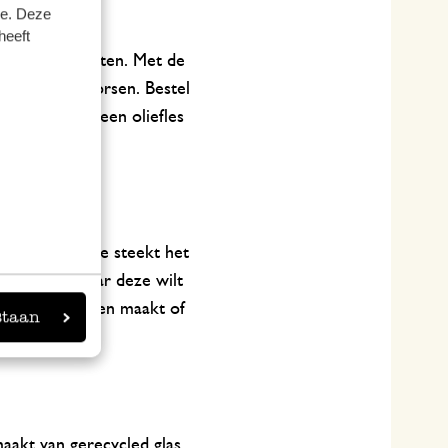
se. Deze
heeft
p tafel te zetten. Met de
n zonder te morsen. Bestel
 kiezen voor een oliefles
ets voor jou! Je steekt het
aar de plek waar deze wilt
oonmaakproducten maakt of
staan
maakt van
gerecycled glas
.