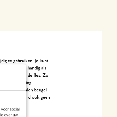
jdig te gebruiken. Je kunt
s is ook zeer handig als
n eenvoudig in de fles. Zo
de beugelsluiting
e kunt de metalen beugel
aarmee uiteraard ook geen
 voor social
ie over uw