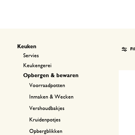
Keukentextiel
Kaarsen
Zoetwaren
Cadeaukaarten
Tafeltextiel
Kaarsenhouders
Thee accessoires
Manden
Koffie accessoires
Schrijven & hobby
Keuken
Fi
Servies
Bestek
Tassen
Keukengerei
Opbergen & bewaren
Internationale keukens
Boeken
Voorraadpotten
Inmaken & Wecken
Vershoudbakjes
Kruidenpotjes
Opbergblikken