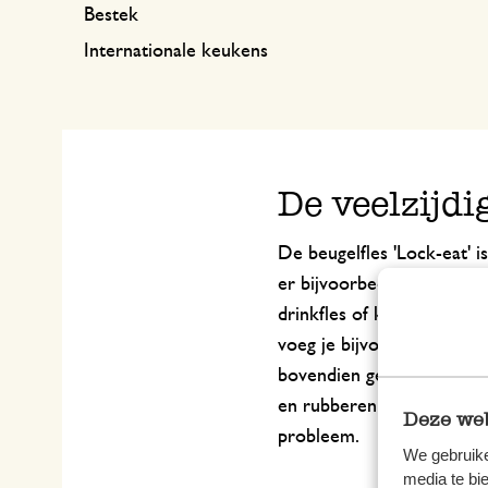
Bestek
Internationale keukens
De veelzijdi
De beugelfles 'Lock-eat' is
er bijvoorbeeld tafelwate
drinkfles of karaf. Dankzi
voeg je bijvoorbeeld eenvo
bovendien gemakkelijk bed
en rubberen ring eenvoudi
Deze web
probleem.
We gebruike
media te bi