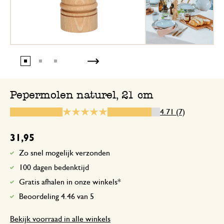
27 december 2024
Enkel een score, geen toelichting gege
Pepermolen naturel, 21 cm
19 augustus 2024
4.71 (7)
Enkel een score, geen toelichting gege
31,95
zoals verwacht.
Zo snel mogelijk verzonden
100 dagen bedenktijd
25 november 2024
Gratis afhalen in onze winkels*
zoals verwacht.
Beoordeling 4.46 van 5
Bekijk voorraad in alle winkels