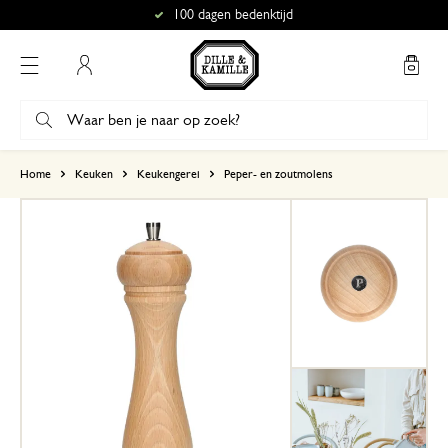
100 dagen bedenktijd
Mijn account
gebaseerd op 7 beoordelingen
Home
Keuken
Keukengerei
Peper- en zoutmolens
5
4
3
2
1
6 oktober 2024
Enkel een score, geen toelichting gege